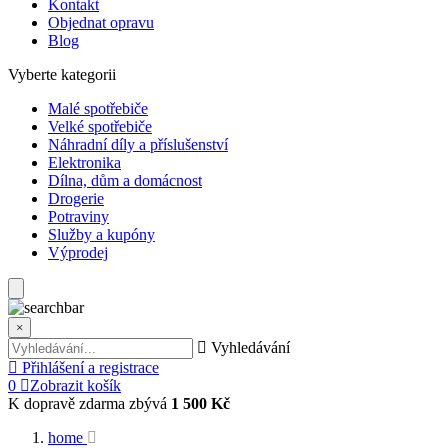
Kontakt
Objednat opravu
Blog
Vyberte kategorii
Malé spotřebiče
Velké spotřebiče
Náhradní díly a příslušenství
Elektronika
Dílna, dům a domácnost
Drogerie
Potraviny
Služby a kupóny
Výprodej
×
Vyhledávání
Přihlášení a registrace
0
Zobrazit košík
K dopravě zdarma zbývá
1 500 Kč
home