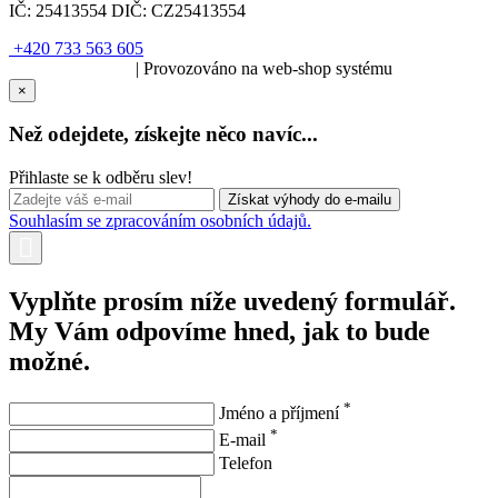
IČ:
25413554
DIČ:
CZ25413554
+420 733 563 605
SOLARIS.media
| Provozováno na web-shop systému
×
Než odejdete, získejte něco navíc...
Přihlaste se k odběru slev!
Souhlasím se zpracováním osobních údajů.
Vyplňte prosím níže uvedený formulář.
My Vám odpovíme hned, jak to bude
možné.
*
Jméno a příjmení
*
E-mail
Telefon