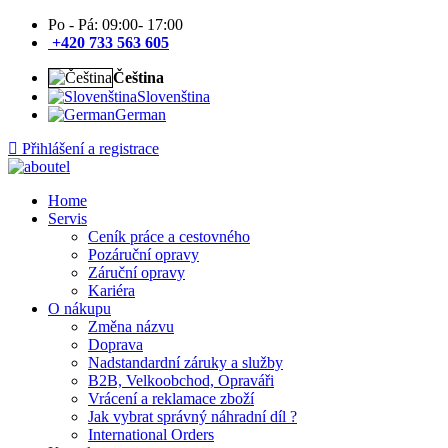
Po - Pá: 09:00- 17:00
+420 733 563 605
Čeština
Slovenština
German
Přihlášení a registrace
Home
Servis
Ceník práce a cestovného
Pozáruční opravy
Záruční opravy
Kariéra
O nákupu
Změna názvu
Doprava
Nadstandardní záruky a služby
B2B, Velkoobchod, Opraváři
Vrácení a reklamace zboží
Jak vybrat správný náhradní díl ?
International Orders