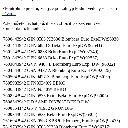
Zkontrolujte prosím, zda jste použili typ kódu uvedený v našem
návodu
.
Pole můžete nechat prázdné a zobrazit tak seznam všech
kompatibilních modelů.
7600443942
GIN 9583 XB630 Blomberg Euro ExpDW(96030
7601443942
DFN 6838 S Beko Euro ExpDW(92541)
7601543942
DFN 6838 Beko Euro ExpDW(92540)
7601843942
DFN 6833 Beko Euro ExpDW(92537)
7603043942
GVN 9487 E Blomberg Euro Exp. DW (96022)
7604543942
GSN 9487 A Blomberg Euro ExpDW(92526)
7605043942
GIN 9477 X Blomberg Euro ExpDW(96019)
7605983942
DFN39340X BEKO
7606383942
DFN39340W BEKO
7608243942
DIN 5833 Extra Beko Euro ExpDW(96005)
7608343942
DD SAMP DIN5837 BEKO DW
7608854142
GNV 41932 GRUNDIG
7609343942
DIN 5833 Beko Euro ExpDW(95995)
7616043942
GSN 9583 XB630 Blomberg EuroExpDW(92475)
7619733942
GIN 9583 XB30 Blomberg Euro DW(96217)