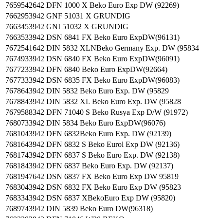
7659542642
DFN 1000 X Beko Euro Exp DW (92269)
7662953942
GNF 51031 X GRUNDIG
7663453942
GNI 51032 X GRUNDIG
7663533942
DSN 6841 FX Beko Euro ExpDW(96131)
7672541642
DIN 5832 XLNBeko Germany Exp. DW (95834
7674933942
DSN 6840 FX Beko Euro ExpDW(96091)
7677233942
DFN 6840 Beko Euro ExpDW(92664)
7677333942
DSN 6835 FX Beko Euro ExpDW(96083)
7678643942
DIN 5832 Beko Euro Exp. DW (95829
7678843942
DIN 5832 XL Beko Euro Exp. DW (95828
7679588342
DFN 71040 S Beko Rusya Exp D/W (91972)
7680733942
DIN 5834 Beko Euro ExpDW(96076)
7681043942
DFN 6832Beko Euro Exp. DW (92139)
7681643942
DFN 6832 S Beko Eurol Exp DW (92136)
7681743942
DFN 6837 S Beko Euro Exp. DW (92138)
7681843942
DFN 6837 Beko Euro Exp. DW (92137)
7681947642
DSN 6837 FX Beko Euro Exp DW 95819
7683043942
DSN 6832 FX Beko Euro Exp DW (95823
7683343942
DSN 6837 XBekoEuro Exp DW (95820)
7689743942
DIN 5839 Beko Euro DW(96318)