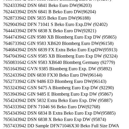
7624333942
DSN 6841 Beko Euro DW(96203)
7624433942
DSN 6841 B Beko Euro DW(96204)
7628733942
DIN 5835 Beko Euro DW(96188)
7629043942
DFN 71041 S Beko Euro Exp.DW (92402)
7644433942
DFN 6838 X Beko Euro DW(92821)
7644743942
GIN 9580 XB Blomberg Euro Exp DW (95865)
7646733942
GIN 9583 XB620 Blomberg Euro DW(96158)
7646843942
DSN 6839 FX Extra Beko Euro ExpDW(95913)
7647043942
GSN 9585 XB Blomberg Euro Exp DW (92324)
7650831642
GSN 9583 XB640 Blomberg Germany (92779)
7651643942
GVN 9385 Blomberg Euro Exp. DW (95892)
7652433942
DIN 6830 FX30 Beko Euro DW(96144)
7652733942
GIN 9486 ED Blomberg Euro DW(96143)
7653243942
GSN 9475 A Blomberg Euro Exp DW (92290)
7653943942
GIN 9485 E Blomberg Euro Exp DW (95867)
7654243942
DIN 5832 Extra Beko Euro Exp. DW (95887)
7654333942
DFN 71046 S6 Beko Euro DW(92768)
7654343942
DSN 6834 B Extra Beko Euro Exp DW(95885)
7656343942
DSN 6838 X Beko Euro Exp DW (95874)
7657433942
DD Sample DFN71046X30 Beko Full Size DWA