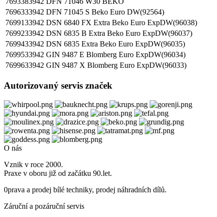
7693383942
DFN 71046 W30 BEKO
7696333942
DFN 71045 S Beko Euro DW(92564)
7699133942
DSN 6840 FX Extra Beko Euro ExpDW(96038)
7699233942
DSN 6835 B Extra Beko Euro ExpDW(96037)
7699433942
DSN 6835 Extra Beko Euro ExpDW(96035)
7699533942
GIN 9487 E Blomberg Euro ExpDW(96034)
7699633942
GIN 9487 X Blomberg Euro ExpDW(96033)
Autorizovaný servis značek
O nás
Vznik v roce 2000.
Praxe v oboru již od začátku 90.let.
0prava a prodej bílé techniky, prodej náhradních dílů.
Záruční a pozáruční servis