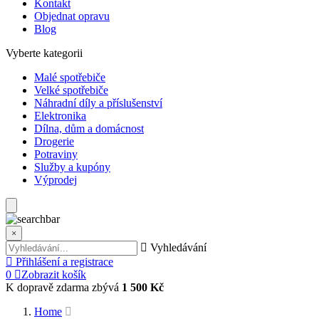
Kontakt
Objednat opravu
Blog
Vyberte kategorii
Malé spotřebiče
Velké spotřebiče
Náhradní díly a příslušenství
Elektronika
Dílna, dům a domácnost
Drogerie
Potraviny
Služby a kupóny
Výprodej
×
Vyhledávání
Přihlášení a registrace
0
Zobrazit košík
K dopravě zdarma zbývá
1 500 Kč
Home