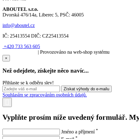
ABOUTEL s.r.o.
Dvorská 476/14a, Liberec 5, PSČ: 46005
info@aboutel.cz
IČ:
25413554
DIČ:
CZ25413554
+420 733 563 605
SOLARIS.media
| Provozováno na web-shop systému
×
Než odejdete, získejte něco navíc...
Přihlaste se k odběru slev!
Souhlasím se zpracováním osobních údajů.
Vyplňte prosím níže uvedený formulář. M
*
Jméno a příjmení
*