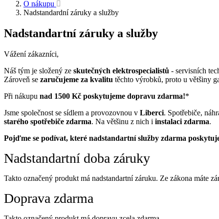
O nákupu
Nadstandardní záruky a služby
Nadstandartní záruky a služby
Vážení zákazníci,
Náš tým je složený ze
skutečných elektrospecialistů
- servisních tec
Zároveň se
zaručujeme za kvalitu
těchto výrobků, proto u většiny 
Při nákupu
nad 1500 Kč poskytujeme dopravu zdarma!
*
Jsme společnost se sídlem a provozovnou v
Liberci
. Spotřebiče, náhr
starého spotřebiče zdarma
. Na většinu z nich i
instalaci zdarma
.
Pojďme se podívat, které nadstandartní služby zdarma poskytuj
Nadstandartní doba záruky
Takto označený produkt má nadstandartní záruku. Ze zákona máte zá
Doprava zdarma
Takto označený produkt má dopravu zcela zdarma.