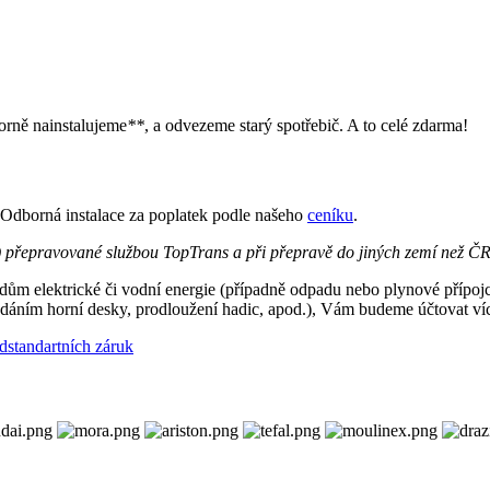
rně nainstalujeme
**
, a odvezeme starý spotřebič. A to celé zdarma!
Odborná instalace za poplatek podle našeho
ceníku
.
a) přepravované službou TopTrans a při přepravě do jiných zemí než Č
dům elektrické či vodní energie (případně odpadu nebo plynové přípojc
undáním horní desky, prodloužení hadic, apod.), Vám budeme účtovat v
standartních záruk