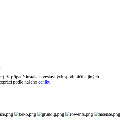
R.
e). V případě instalace vestavných spotřebičů a jiných
ícepráci podle našeho
ceníku
.