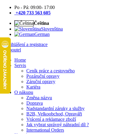
Po - Pá: 09:00- 17:00
+420 733 563 605
Čeština
Slovenština
German
Přihlášení a registrace
Home
Servis
Ceník práce a cestovného
Pozáruční opravy
Záruční opravy
Kariéra
O nákupu
Změna názvu
Doprava
Nadstandardní záruky a služby
B2B, Velkoobchod, Opraváři
Vrácení a reklamace zboží
Jak vybrat správný náhradní díl ?
International Orders