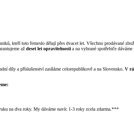
hniků, kteří toto řemeslo dělají přes dvacet let. Všechno prodávané zbo
garantujeme až
deset let opravitelnosti
a na vybrané spotřebiče dáváme
adní díly a příslušenství zasíláme celorepublikově a na Slovensko.
V rá
eme:
ruku na dva roky. My dáváme navíc 1-3 roky zcela zdarma.***