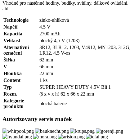
Vhodné pro nástěnné hodiny, budíky, svítilny, dálkové ovládání,
atd.
Technologie
zinko-uhlíková
Napětí
4.5 V
Kapacita
2700 mAh
Velikost
plochý 4,5 V (1203)
Alternativní
3R12, 3LR12, 1203, V4912, MN1203, 312G,
označení
LR12, 4,5 V-os
Šířka
62 mm
V
66 mm
Hloubka
22 mm
Content
1 ks
Typ
SUPER HEAVY DUTY 4.5V Bli 1
Rozm.
(š x v x h) 62 x 66 x 22 mm
Kategorie
plochá baterie
produktu
Autorizovaný servis značek