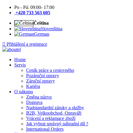
Po - Pá: 09:00- 17:00
+420 733 563 605
Čeština
Slovenština
German
Přihlášení a registrace
Home
Servis
Ceník práce a cestovného
Pozáruční opravy
Záruční opravy
Kariéra
O nákupu
Změna názvu
Doprava
Nadstandardní záruky a služby
B2B, Velkoobchod, Opraváři
Vrácení a reklamace zboží
Jak vybrat správný náhradní díl ?
International Orders