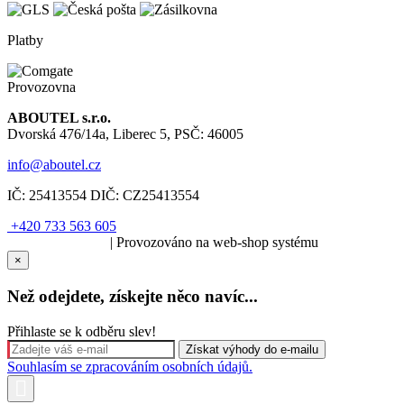
Platby
Provozovna
ABOUTEL s.r.o.
Dvorská 476/14a, Liberec 5, PSČ: 46005
info@aboutel.cz
IČ:
25413554
DIČ:
CZ25413554
+420 733 563 605
SOLARIS.media
| Provozováno na web-shop systému
×
Než odejdete, získejte něco navíc...
Přihlaste se k odběru slev!
Souhlasím se zpracováním osobních údajů.