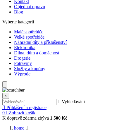
Kontakt
Objednat opravu
Blog
Vyberte kategorii
Malé spotřebiče
Velké spotřebiče
Náhradní díly a příslušenství
Elektronika
Dílna, dům a domácnost
Drogerie
Potraviny
Služby a kupóny
Výprodej
×
Vyhledávání
Přihlášení a registrace
0
Zobrazit košík
K dopravě zdarma zbývá
1 500 Kč
home