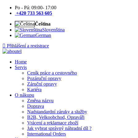
Po - Pá: 09:00- 17:00
+420 733 563 605
Čeština
Slovenština
German
Přihlášení a registrace
Home
Servis
Ceník práce a cestovného
Pozáruční opravy
Záruční opravy
Kariéra
O nákupu
Změna názvu
Doprava
Nadstandardní záruky a služby
B2B, Velkoobchod, Opraváři
Vrácení a reklamace zboží
Jak vybrat správný náhradní díl ?
International Orders