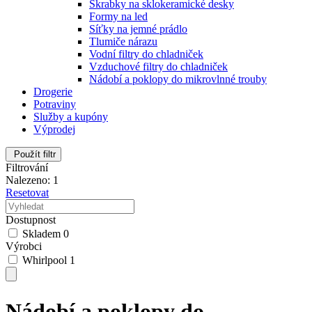
Škrabky na sklokeramické desky
Formy na led
Síťky na jemné prádlo
Tlumiče nárazu
Vodní filtry do chladniček
Vzduchové filtry do chladniček
Nádobí a poklopy do mikrovlnné trouby
Drogerie
Potraviny
Služby a kupóny
Výprodej
Použít filtr
Filtrování
Nalezeno: 1
Resetovat
Dostupnost
Skladem
0
Výrobci
Whirlpool
1
Nádobí a poklopy do