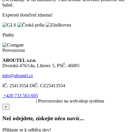
balné.
Expresní doručení zdarma!
Platby
Provozovna
ABOUTEL s.r.o.
Dvorská 476/14a, Liberec 5, PSČ: 46005
info@aboutel.cz
IČ:
25413554
DIČ:
CZ25413554
+420 733 563 605
SOLARIS.media
| Provozováno na web-shop systému
×
Než odejdete, získejte něco navíc...
Přihlaste se k odběru slev!