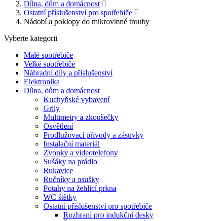
Dílna, dům a domácnost
Ostatní příslušenství pro spotřebiče
Nádobí a poklopy do mikrovlnné trouby
Vyberte kategorii
Malé spotřebiče
Velké spotřebiče
Náhradní díly a příslušenství
Elektronika
Dílna, dům a domácnost
Kuchyňské vybavení
Grily
Multimetry a zkoušečky
Osvětlení
Prodlužovací přívody a zásuvky
Instalační materiál
Zvonky a videotelefony
Sušáky na prádlo
Rukavice
Ručníky a osušky
Potahy na žehlicí prkna
WC štětky
Ostatní příslušenství pro spotřebiče
Rozhraní pro indukční desky