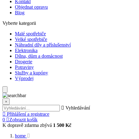
Kontakt
Objednat opravu
Blog
Vyberte kategorii
Malé spotřebiče
Velké spotřebiče
Náhradní díly a příslušenství
Elektronika
Dílna, dům a domácnost
Drogerie
Potraviny
Služby a kupóny
Výprodej
×
Vyhledávání
Přihlášení a registrace
0
Zobrazit košík
K dopravě zdarma zbývá
1 500 Kč
home