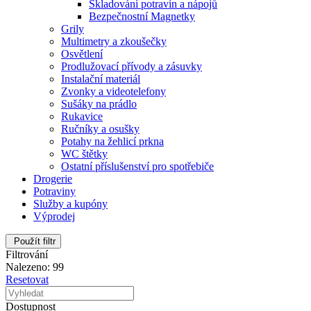
Skladování potravin a nápojů
Bezpečnostní Magnetky
Grily
Multimetry a zkoušečky
Osvětlení
Prodlužovací přívody a zásuvky
Instalační materiál
Zvonky a videotelefony
Sušáky na prádlo
Rukavice
Ručníky a osušky
Potahy na žehlicí prkna
WC štětky
Ostatní příslušenství pro spotřebiče
Drogerie
Potraviny
Služby a kupóny
Výprodej
Použít filtr
Filtrování
Nalezeno: 99
Resetovat
Dostupnost