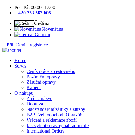
Po - Pá: 09:00- 17:00
+420 733 563 605
Čeština
Slovenština
German
Přihlášení a registrace
Home
Servis
Ceník práce a cestovného
Pozáruční opravy
Záruční opravy
Kariéra
O nákupu
Změna názvu
Doprava
Nadstandardní záruky a služby
B2B, Velkoobchod, Opraváři
Vrácení a reklamace zboží
Jak vybrat správný náhradní díl ?
International Orders