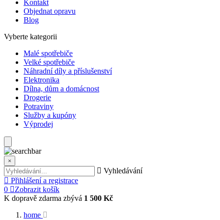
Kontakt
Objednat opravu
Blog
Vyberte kategorii
Malé spotřebiče
Velké spotřebiče
Náhradní díly a příslušenství
Elektronika
Dílna, dům a domácnost
Drogerie
Potraviny
Služby a kupóny
Výprodej
×
Vyhledávání
Přihlášení a registrace
0
Zobrazit košík
K dopravě zdarma zbývá
1 500 Kč
home