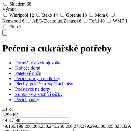
Skladem
68
Výrobci
Whirlpool
12
Beko
14
Gorenje
13
Mora
6
Kenwood
6
AEG/Electrolux/Zanussi
6
Tefal
40
WMF
1
Fino
1
Pečení a cukrářské potřeby
Formičky a vykrajovátka
Kráječe dortů
Paletové nože
Pečicí formy a podložky
Plechy, pekáče a zapékací mísy
Podstavce na dorty
Zdobičky a zdobící sáčky
Pečicí papíry
49
Kč
3290
Kč
49
Kč
49,150,199,200,205,230,245,250,260,270,279,299,300,305,325,329