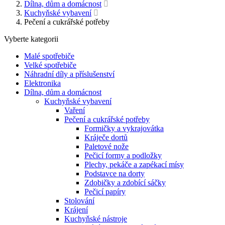
Dílna, dům a domácnost
Kuchyňské vybavení
Pečení a cukrářské potřeby
Vyberte kategorii
Malé spotřebiče
Velké spotřebiče
Náhradní díly a příslušenství
Elektronika
Dílna, dům a domácnost
Kuchyňské vybavení
Vaření
Pečení a cukrářské potřeby
Formičky a vykrajovátka
Kráječe dortů
Paletové nože
Pečicí formy a podložky
Plechy, pekáče a zapékací mísy
Podstavce na dorty
Zdobičky a zdobící sáčky
Pečicí papíry
Stolování
Krájení
Kuchyňské nástroje