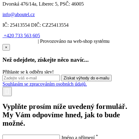
Dvorská 476/14a, Liberec 5, PSČ: 46005
info@aboutel.cz
IČ:
25413554
DIČ:
CZ25413554
+420 733 563 605
SOLARIS.media
| Provozováno na web-shop systému
×
Než odejdete, získejte něco navíc...
Přihlaste se k odběru slev!
Souhlasím se zpracováním osobních údajů.
Vyplňte prosím níže uvedený formulář.
My Vám odpovíme hned, jak to bude
možné.
*
Jméno a příjmení