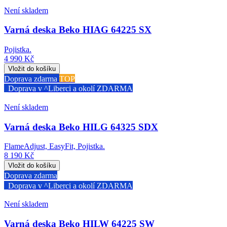
Není skladem
Varná deska Beko HIAG 64225 SX
Pojistka.
4 990 Kč
Doprava zdarma
TOP
Doprava v ^Liberci a okolí ZDARMA
Není skladem
Varná deska Beko HILG 64325 SDX
FlameAdjust, EasyFit, Pojistka.
8 190 Kč
Doprava zdarma
Doprava v ^Liberci a okolí ZDARMA
Není skladem
Varná deska Beko HILW 64225 SW