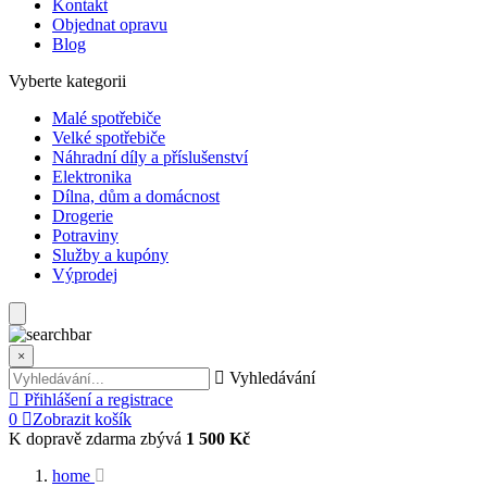
Kontakt
Objednat opravu
Blog
Vyberte kategorii
Malé spotřebiče
Velké spotřebiče
Náhradní díly a příslušenství
Elektronika
Dílna, dům a domácnost
Drogerie
Potraviny
Služby a kupóny
Výprodej
×
Vyhledávání
Přihlášení a registrace
0
Zobrazit košík
K dopravě zdarma zbývá
1 500 Kč
home