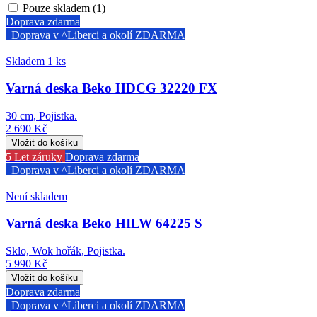
Pouze skladem (1)
Doprava zdarma
Doprava v ^Liberci a okolí ZDARMA
Skladem 1 ks
Varná deska Beko HDCG 32220 FX
30 cm, Pojistka.
2 690 Kč
5 Let záruky
Doprava zdarma
Doprava v ^Liberci a okolí ZDARMA
Není skladem
Varná deska Beko HILW 64225 S
Sklo, Wok hořák, Pojistka.
5 990 Kč
Doprava zdarma
Doprava v ^Liberci a okolí ZDARMA