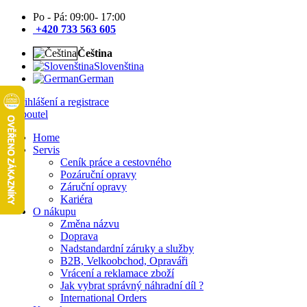
Po - Pá: 09:00- 17:00
+420 733 563 605
Čeština
Slovenština
German
Přihlášení a registrace
Home
Servis
Ceník práce a cestovného
Pozáruční opravy
Záruční opravy
Kariéra
O nákupu
Změna názvu
Doprava
Nadstandardní záruky a služby
B2B, Velkoobchod, Opraváři
Vrácení a reklamace zboží
Jak vybrat správný náhradní díl ?
International Orders