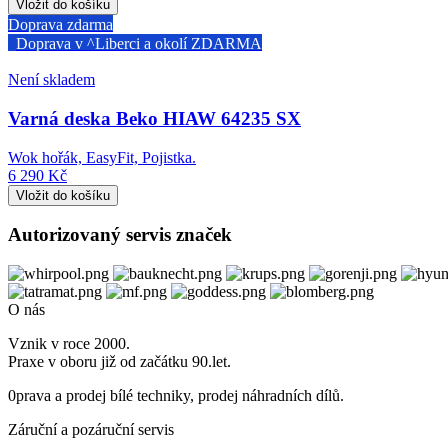
Doprava zdarma
Doprava v ^Liberci a okolí ZDARMA
Není skladem
Varná deska Beko HIAW 64235 SX
Wok hořák, EasyFit, Pojistka.
6 290 Kč
Autorizovaný servis značek
O nás
Vznik v roce 2000.
Praxe v oboru již od začátku 90.let.
0prava a prodej bílé techniky, prodej náhradních dílů.
Záruční a pozáruční servis