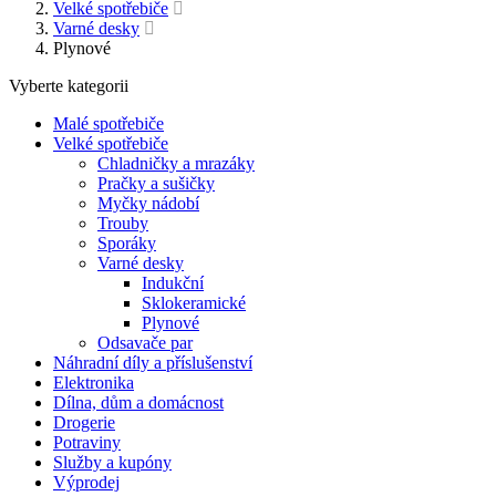
Velké spotřebiče
Varné desky
Plynové
Vyberte kategorii
Malé spotřebiče
Velké spotřebiče
Chladničky a mrazáky
Pračky a sušičky
Myčky nádobí
Trouby
Sporáky
Varné desky
Indukční
Sklokeramické
Plynové
Odsavače par
Náhradní díly a příslušenství
Elektronika
Dílna, dům a domácnost
Drogerie
Potraviny
Služby a kupóny
Výprodej