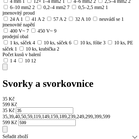
4 mm
1
12× 1–4 mm2
1
4–6 mm2
2
2,5–4 mm2
2
6–10 mm2
2
0,2–4 mm2
7
0,5–2,5 mm2
1
jmenovitý proud
24 A
1
41 A
2
57 A
2
32 A
10
neuvádí se
1
jmenovité napětí
400 V~
7
450 V~
9
prodejní obal
1 ks, sáček
4
10 ks, sáček
6
10 ks, fólie
3
10 ks, PE
sáček
1
10 ks, krabička
2
Počet kusů v balení
1
4
10
12
Svorky a svorkovnice
35
Kč
599
Kč
35
Kč
35,39,40,50,59,119,149,159,189,239,249,299,399,599
599
Kč
Seřadit zboží