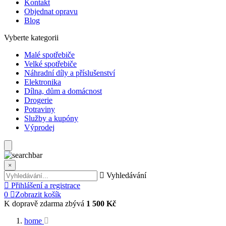
Kontakt
Objednat opravu
Blog
Vyberte kategorii
Malé spotřebiče
Velké spotřebiče
Náhradní díly a příslušenství
Elektronika
Dílna, dům a domácnost
Drogerie
Potraviny
Služby a kupóny
Výprodej
×
Vyhledávání
Přihlášení a registrace
0
Zobrazit košík
K dopravě zdarma zbývá
1 500 Kč
home