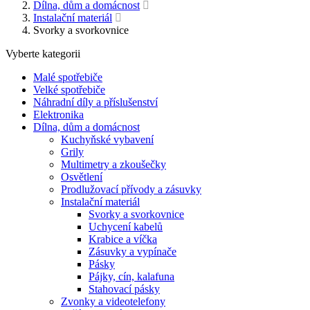
Dílna, dům a domácnost
Instalační materiál
Svorky a svorkovnice
Vyberte kategorii
Malé spotřebiče
Velké spotřebiče
Náhradní díly a příslušenství
Elektronika
Dílna, dům a domácnost
Kuchyňské vybavení
Grily
Multimetry a zkoušečky
Osvětlení
Prodlužovací přívody a zásuvky
Instalační materiál
Svorky a svorkovnice
Uchycení kabelů
Krabice a víčka
Zásuvky a vypínače
Pásky
Pájky, cín, kalafuna
Stahovací pásky
Zvonky a videotelefony