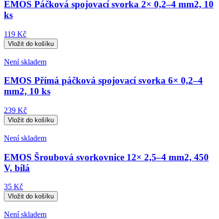
EMOS Páčková spojovací svorka 2× 0,2–4 mm2, 10
ks
119 Kč
Není skladem
EMOS Přímá páčková spojovací svorka 6× 0,2–4
mm2, 10 ks
239 Kč
Není skladem
EMOS Šroubová svorkovnice 12× 2,5–4 mm2, 450
V, bílá
35 Kč
Není skladem