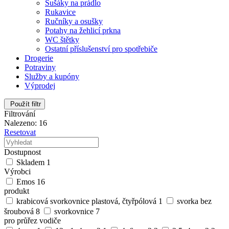
Sušáky na prádlo
Rukavice
Ručníky a osušky
Potahy na žehlicí prkna
WC štětky
Ostatní příslušenství pro spotřebiče
Drogerie
Potraviny
Služby a kupóny
Výprodej
Použít filtr
Filtrování
Nalezeno: 16
Resetovat
Dostupnost
Skladem
1
Výrobci
Emos
16
produkt
krabicová svorkovnice plastová, čtyřpólová
1
svorka bez
šroubová
8
svorkovnice
7
pro průřez vodiče