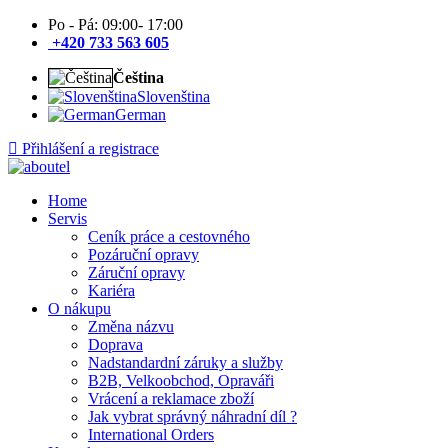
Po - Pá: 09:00- 17:00
+420 733 563 605
Čeština
Slovenština
German
Přihlášení a registrace
Home
Servis
Ceník práce a cestovného
Pozáruční opravy
Záruční opravy
Kariéra
O nákupu
Změna názvu
Doprava
Nadstandardní záruky a služby
B2B, Velkoobchod, Opraváři
Vrácení a reklamace zboží
Jak vybrat správný náhradní díl ?
International Orders