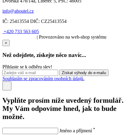
Dvorská 476/14a, Liberec 5, PSČ: 46005
info@aboutel.cz
IČ:
25413554
DIČ:
CZ25413554
+420 733 563 605
SOLARIS.media
| Provozováno na web-shop systému
×
Než odejdete, získejte něco navíc...
Přihlaste se k odběru slev!
Souhlasím se zpracováním osobních údajů.
Vyplňte prosím níže uvedený formulář.
My Vám odpovíme hned, jak to bude
možné.
*
Jméno a příjmení