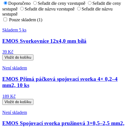
Doporučeno
Seřadit dle ceny vzestupně
Seřadit dle ceny
sestupně
Seřadit dle názvu vzestupně
Seřadit dle názvu
sestupně
Pouze skladem (1)
Skladem 5 ks
EMOS Svorkovnice 12x4,0 mm bílá
39 Kč
Není skladem
EMOS Přímá páčková spojovací svorka 4× 0,2–4
mm2, 10 ks
189 Kč
Není skladem
EMOS Spojovací svorka pružinová 3×0,5–2,5 mm2,