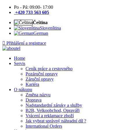
Po - Pá: 09:00- 17:00
+420 733 563 605
Čeština
Slovenština
German
Přihlášení a registrace
Home
Servis
Ceník práce a cestovného
Pozáruční opravy
Záruční opravy
Kariéra
O nákupu
Změna názvu
Doprava
Nadstandardní záruky a služby
B2B, Velkoobchod, Opraváři
Vrácení a reklamace zboží
Jak vybrat správný náhradní díl ?
International Orders