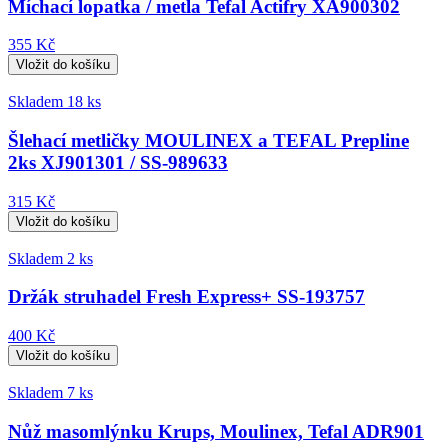
Míchací lopatka / metla Tefal Actifry XA900302
355 Kč
Skladem 18 ks
Šlehací metličky MOULINEX a TEFAL Prepline
2ks XJ901301 / SS-989633
315 Kč
Skladem 2 ks
Držák struhadel Fresh Express+ SS-193757
400 Kč
Skladem 7 ks
Nůž masomlýnku Krups, Moulinex, Tefal ADR901