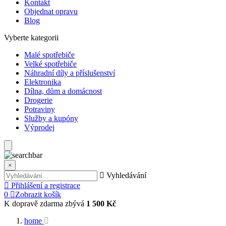
Kontakt
Objednat opravu
Blog
Vyberte kategorii
Malé spotřebiče
Velké spotřebiče
Náhradní díly a příslušenství
Elektronika
Dílna, dům a domácnost
Drogerie
Potraviny
Služby a kupóny
Výprodej
×
Vyhledávání
Přihlášení a registrace
0
Zobrazit košík
K dopravě zdarma zbývá
1 500 Kč
home