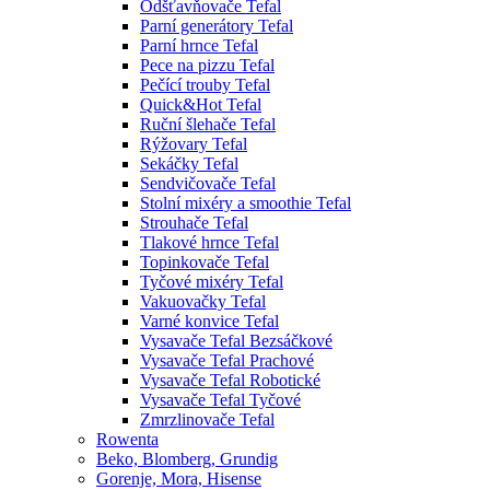
Odšťavňovače Tefal
Parní generátory Tefal
Parní hrnce Tefal
Pece na pizzu Tefal
Pečící trouby Tefal
Quick&Hot Tefal
Ruční šlehače Tefal
Rýžovary Tefal
Sekáčky Tefal
Sendvičovače Tefal
Stolní mixéry a smoothie Tefal
Strouhače Tefal
Tlakové hrnce Tefal
Topinkovače Tefal
Tyčové mixéry Tefal
Vakuovačky Tefal
Varné konvice Tefal
Vysavače Tefal Bezsáčkové
Vysavače Tefal Prachové
Vysavače Tefal Robotické
Vysavače Tefal Tyčové
Zmrzlinovače Tefal
Rowenta
Beko, Blomberg, Grundig
Gorenje, Mora, Hisense