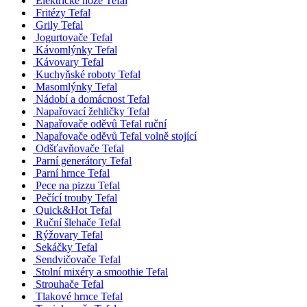
Elektrické nože Tefal
Fritézy Tefal
Grily Tefal
Jogurtovače Tefal
Kávomlýnky Tefal
Kávovary Tefal
Kuchyňské roboty Tefal
Masomlýnky Tefal
Nádobí a domácnost Tefal
Napařovací žehličky Tefal
Napařovače oděvů Tefal ruční
Napařovače oděvů Tefal volně stojící
Odšťavňovače Tefal
Parní generátory Tefal
Parní hrnce Tefal
Pece na pizzu Tefal
Pečící trouby Tefal
Quick&Hot Tefal
Ruční šlehače Tefal
Rýžovary Tefal
Sekáčky Tefal
Sendvičovače Tefal
Stolní mixéry a smoothie Tefal
Strouhače Tefal
Tlakové hrnce Tefal