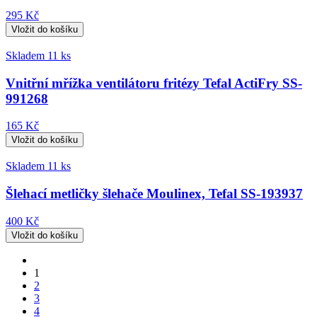
295 Kč
Skladem 11 ks
Vnitřní mřížka ventilátoru fritézy Tefal ActiFry SS-
991268
165 Kč
Skladem 11 ks
Šlehací metličky šlehače Moulinex, Tefal SS-193937
400 Kč
1
2
3
4