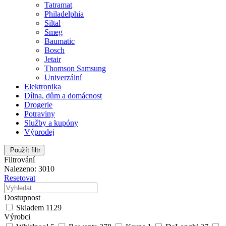
Tatramat
Philadelphia
Siltal
Smeg
Baumatic
Bosch
Jetair
Thomson Samsung
Univerzální
Elektronika
Dílna, dům a domácnost
Drogerie
Potraviny
Služby a kupóny
Výprodej
Použít filtr
Filtrování
Nalezeno: 3010
Resetovat
Dostupnost
Skladem
1129
Výrobci