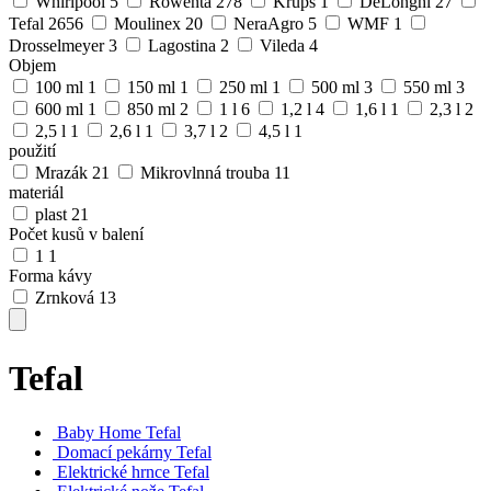
Whirlpool
5
Rowenta
278
Krups
1
DeLonghi
27
Tefal
2656
Moulinex
20
NeraAgro
5
WMF
1
Drosselmeyer
3
Lagostina
2
Vileda
4
Objem
100 ml
1
150 ml
1
250 ml
1
500 ml
3
550 ml
3
600 ml
1
850 ml
2
1 l
6
1,2 l
4
1,6 l
1
2,3 l
2
2,5 l
1
2,6 l
1
3,7 l
2
4,5 l
1
použití
Mrazák
21
Mikrovlnná trouba
11
materiál
plast
21
Počet kusů v balení
1
1
Forma kávy
Zrnková
13
Tefal
Baby Home Tefal
Domací pekárny Tefal
Elektrické hrnce Tefal