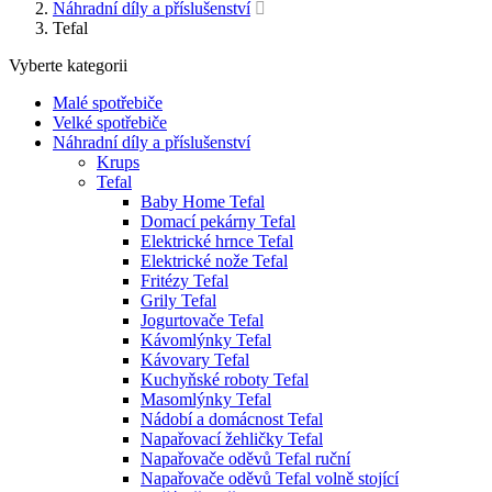
Náhradní díly a příslušenství
Tefal
Vyberte kategorii
Malé spotřebiče
Velké spotřebiče
Náhradní díly a příslušenství
Krups
Tefal
Baby Home Tefal
Domací pekárny Tefal
Elektrické hrnce Tefal
Elektrické nože Tefal
Fritézy Tefal
Grily Tefal
Jogurtovače Tefal
Kávomlýnky Tefal
Kávovary Tefal
Kuchyňské roboty Tefal
Masomlýnky Tefal
Nádobí a domácnost Tefal
Napařovací žehličky Tefal
Napařovače oděvů Tefal ruční
Napařovače oděvů Tefal volně stojící