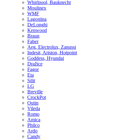
Whirlpool, Bauknecht
Moulinex
WMF
Lagostina
DeLonghi
Kenwood
Braun
Faber
Aeg, Electrolux, Zanussi
Indesit, Ariston, Hotpoint
Goddess, Hyundai
Dražice
Fagor
Eta
Silit
LG
Breville
CrockPot
Outin
Vileda
Romo
Amica
Philco
Ardo
Candy