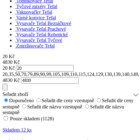
Topinkovače Tefal
Tyčové mixéry Tefal
Vakuovačky Tefal
Varné konvice Tefal
Vysavače Tefal Bezsáčkové
Vysavače Tefal Prachové
Vysavače Tefal Robotické
Vysavače Tefal Tyčové
Zmrzlinovače Tefal
20
Kč
4830
Kč
20
Kč
20,35,50,70,79,89,90,99,105,109,110,115,124,129,130,139,140,14
4830
Kč
Seřadit zboží
Doporučeno
Seřadit dle ceny vzestupně
Seřadit dle ceny
sestupně
Seřadit dle názvu vzestupně
Seřadit dle názvu
sestupně
Pouze skladem (1128)
Skladem 12 ks