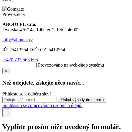
Provozovna
ABOUTEL s.r.o.
Dvorská 476/14a, Liberec 5, PSČ: 46005
info@aboutel.cz
IČ:
25413554
DIČ:
CZ25413554
+420 733 563 605
SOLARIS.media
| Provozováno na web-shop systému
×
Než odejdete, získejte něco navíc...
Přihlaste se k odběru slev!
Souhlasím se zpracováním osobních údajů.
Vyplňte prosím níže uvedený formulář.