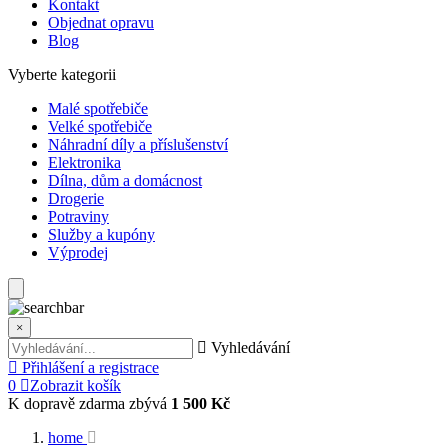
Kontakt
Objednat opravu
Blog
Vyberte kategorii
Malé spotřebiče
Velké spotřebiče
Náhradní díly a příslušenství
Elektronika
Dílna, dům a domácnost
Drogerie
Potraviny
Služby a kupóny
Výprodej
×
Vyhledávání
Přihlášení a registrace
0
Zobrazit košík
K dopravě zdarma zbývá
1 500 Kč
home