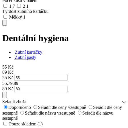
Počet kusů v balení
1
7
2
1
Tvrdost zubního kartáčku
Měkký
1
Dentální hygiena
Zubní kartáčky
Zubní pasty
55
Kč
89
Kč
55
Kč
55,79,89
89
Kč
Seřadit zboží
Doporučeno
Seřadit dle ceny vzestupně
Seřadit dle ceny
sestupně
Seřadit dle názvu vzestupně
Seřadit dle názvu
sestupně
Pouze skladem (1)