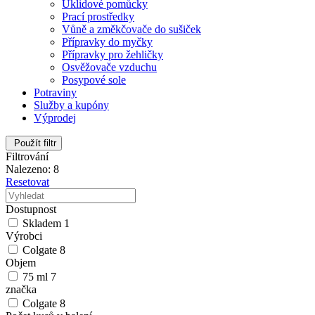
Úklidové pomůcky
Prací prostředky
Vůně a změkčovače do sušiček
Přípravky do myčky
Přípravky pro žehličky
Osvěžovače vzduchu
Posypové sole
Potraviny
Služby a kupóny
Výprodej
Použít filtr
Filtrování
Nalezeno: 8
Resetovat
Dostupnost
Skladem
1
Výrobci
Colgate
8
Objem
75 ml
7
značka
Colgate
8