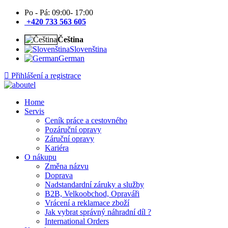
Po - Pá: 09:00- 17:00
+420 733 563 605
Čeština
Slovenština
German
Přihlášení a registrace
Home
Servis
Ceník práce a cestovného
Pozáruční opravy
Záruční opravy
Kariéra
O nákupu
Změna názvu
Doprava
Nadstandardní záruky a služby
B2B, Velkoobchod, Opraváři
Vrácení a reklamace zboží
Jak vybrat správný náhradní díl ?
International Orders