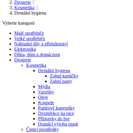
Drogerie
Kosmetika
Dentální hygiena
Vyberte kategorii
Malé spotřebiče
Velké spotřebiče
Náhradní díly a příslušenství
Elektronika
Dílna, dům a domácnost
Drogerie
Kosmetika
Dentální hygiena
Zubní kartáčky
Zubní pasty
Mýdla
Vazelíny
Oleje
Koupele
Papírové kapesníky
Dezinfekce na ruce
Přípravky do bot
Domácí výroba masti
Čisticí prostředky