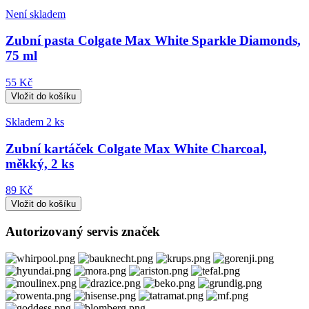
Není skladem
Zubní pasta Colgate Max White Sparkle Diamonds,
75 ml
55 Kč
Skladem 2 ks
Zubní kartáček Colgate Max White Charcoal,
měkký, 2 ks
89 Kč
Autorizovaný servis značek