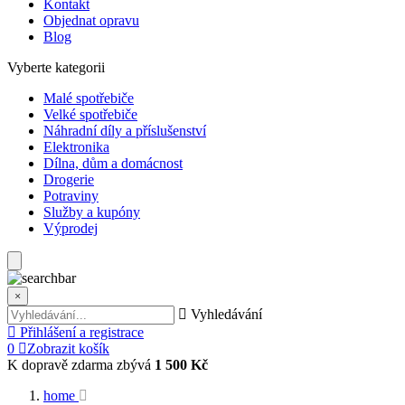
Kontakt
Objednat opravu
Blog
Vyberte kategorii
Malé spotřebiče
Velké spotřebiče
Náhradní díly a příslušenství
Elektronika
Dílna, dům a domácnost
Drogerie
Potraviny
Služby a kupóny
Výprodej
×
Vyhledávání
Přihlášení a registrace
0
Zobrazit košík
K dopravě zdarma zbývá
1 500 Kč
home