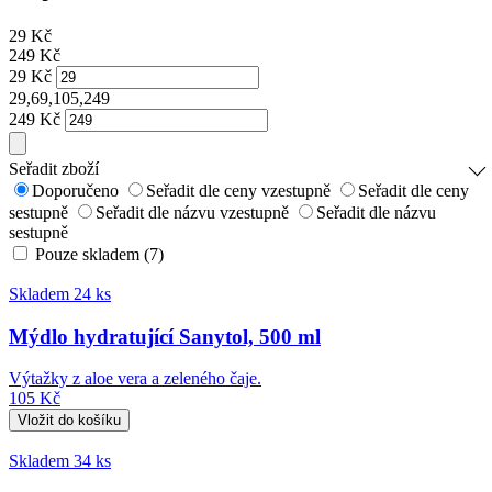
29
Kč
249
Kč
29
Kč
29,69,105,249
249
Kč
Seřadit zboží
Doporučeno
Seřadit dle ceny vzestupně
Seřadit dle ceny
sestupně
Seřadit dle názvu vzestupně
Seřadit dle názvu
sestupně
Pouze skladem (7)
Skladem 24 ks
Mýdlo hydratující Sanytol, 500 ml
Výtažky z aloe vera a zeleného čaje.
105 Kč
Skladem 34 ks