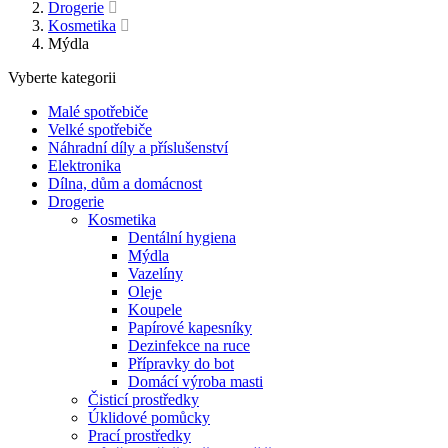
Drogerie
Kosmetika
Mýdla
Vyberte kategorii
Malé spotřebiče
Velké spotřebiče
Náhradní díly a příslušenství
Elektronika
Dílna, dům a domácnost
Drogerie
Kosmetika
Dentální hygiena
Mýdla
Vazelíny
Oleje
Koupele
Papírové kapesníky
Dezinfekce na ruce
Přípravky do bot
Domácí výroba masti
Čisticí prostředky
Úklidové pomůcky
Prací prostředky