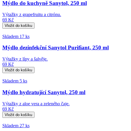
Mýdlo do kuchyně Sanytol, 250 ml
Výtažky z grapefruitu a citrónu.
69 Kč
Skladem 17 ks
Mýdlo dezinfekční Sanytol Purifiant, 250 ml
Výtažky z lípy a šalvěje.
69 Kč
Skladem 5 ks
Mýdlo hydratující Sanytol, 250 ml
Výtažky z aloe vera a zeleného čaje.
69 Kč
Skladem 27 ks