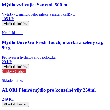
Mýdlo vyživující Sanytol, 500 ml
Výtažky z mandlového mléka a mateří kašičky.
105 Kč
Není skladem
Mýdlo Dove Go Fresh Touch, okurka a zelený čaj,
90 g
Pro svěží a hydratovanou pokožku.
29 Kč
Český výrobek
Skladem 2 ks
ALORI Pěnivé mýdlo pro kouzelné víly 250ml
249 Kč