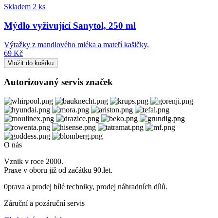
Skladem 2 ks
Mýdlo vyživující Sanytol, 250 ml
Výtažky z mandlového mléka a mateří kašičky.
69 Kč
Autorizovaný servis značek
O nás
Vznik v roce 2000.
Praxe v oboru již od začátku 90.let.
0prava a prodej bílé techniky, prodej náhradních dílů.
Záruční a pozáruční servis