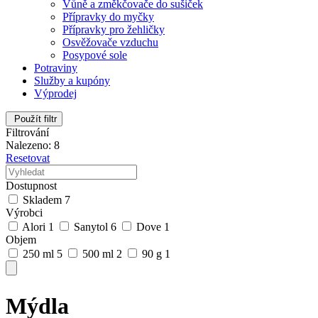
Vůně a změkčovače do sušiček
Přípravky do myčky
Přípravky pro žehličky
Osvěžovače vzduchu
Posypové sole
Potraviny
Služby a kupóny
Výprodej
Použít filtr
Filtrování
Nalezeno: 8
Resetovat
Dostupnost
Skladem
7
Výrobci
Alori
1
Sanytol
6
Dove
1
Objem
250 ml
5
500 ml
2
90 g
1
Mýdla