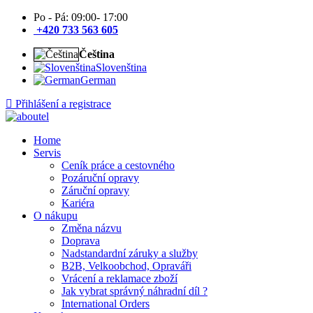
Po - Pá: 09:00- 17:00
+420 733 563 605
Čeština
Slovenština
German
Přihlášení a registrace
Home
Servis
Ceník práce a cestovného
Pozáruční opravy
Záruční opravy
Kariéra
O nákupu
Změna názvu
Doprava
Nadstandardní záruky a služby
B2B, Velkoobchod, Opraváři
Vrácení a reklamace zboží
Jak vybrat správný náhradní díl ?
International Orders