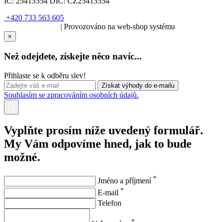
IČ:
25413554
DIČ:
CZ25413554
+420 733 563 605
SOLARIS.media
| Provozováno na web-shop systému
×
Než odejdete, získejte něco navíc...
Přihlaste se k odběru slev!
Souhlasím se zpracováním osobních údajů.
Vyplňte prosím níže uvedený formulář.
My Vám odpovíme hned, jak to bude
možné.
*
Jméno a příjmení
*
E-mail
Telefon
*