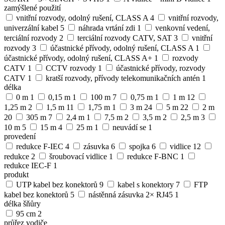
zamýšlené použití
vnitřní rozvody, odolný rušení, CLASS A
4
vnitřní rozvody,
univerzální kabel
5
náhrada vrtání zdi
1
venkovní vedení,
terciální rozvody
2
terciální rozvody CATV, SAT
3
vnitřní
rozvody
3
účastnické přívody, odolný rušení, CLASS A
1
účastnické přívody, odolný rušení, CLASS A+
1
rozvody
CATV
1
CCTV rozvody
1
účastnické přívody, rozvody
CATV
1
kratší rozvody, přívody telekomunikačních antén
1
délka
0 m
1
0,15 m
1
100 m
7
0,75 m
1
1 m
12
1,25 m
2
1,5 m
11
1,75 m
1
3 m
24
5 m
22
2 m
20
305 m
7
2,4 m
1
7,5 m
2
3,5 m
2
2,5 m
3
10 m
5
15 m
4
25 m
1
neuvádí se
1
provedení
redukce F-IEC
4
zásuvka
6
spojka
6
vidlice
12
redukce
2
šroubovací vidlice
1
redukce F-BNC
1
redukce IEC-F
1
produkt
UTP kabel bez konektorů
9
kabel s konektory
7
FTP
kabel bez konektorů
5
nástěnná zásuvka 2× RJ45
1
délka šňůry
95 cm
2
průřez vodiče