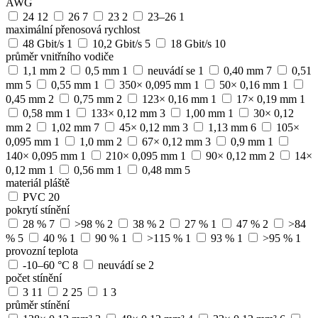
AWG
24
12
26
7
23
2
23–26
1
maximální přenosová rychlost
48 Gbit/s
1
10,2 Gbit/s
5
18 Gbit/s
10
průměr vnitřního vodiče
1,1 mm
2
0,5 mm
1
neuvádí se
1
0,40 mm
7
0,51
mm
5
0,55 mm
1
350× 0,095 mm
1
50× 0,16 mm
1
0,45 mm
2
0,75 mm
2
123× 0,16 mm
1
17× 0,19 mm
1
0,58 mm
1
133× 0,12 mm
3
1,00 mm
1
30× 0,12
mm
2
1,02 mm
7
45× 0,12 mm
3
1,13 mm
6
105×
0,095 mm
1
1,0 mm
2
67× 0,12 mm
3
0,9 mm
1
140× 0,095 mm
1
210× 0,095 mm
1
90× 0,12 mm
2
14×
0,12 mm
1
0,56 mm
1
0,48 mm
5
materiál pláště
PVC
20
pokrytí stínění
28 %
7
>98 %
2
38 %
2
27 %
1
47 %
2
>84
%
5
40 %
1
90 %
1
>115 %
1
93 %
1
>95 %
1
provozní teplota
-10–60 °C
8
neuvádí se
2
počet stínění
3
11
2
25
1
3
průměr stínění