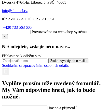
Dvorská 476/14a, Liberec 5, PSČ: 46005
info@aboutel.cz
IČ:
25413554
DIČ:
CZ25413554
+420 733 563 605
SOLARIS.media
| Provozováno na web-shop systému
×
Než odejdete, získejte něco navíc...
Přihlaste se k odběru slev!
Souhlasím se zpracováním osobních údajů.
Vyplňte prosím níže uvedený formulář.
My Vám odpovíme hned, jak to bude
možné.
*
Jméno a příjmení