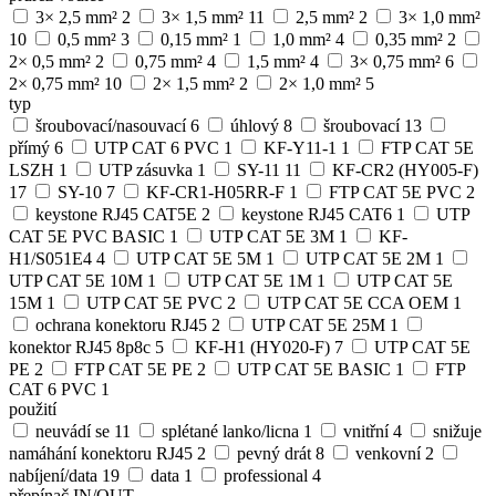
3× 2,5 mm²
2
3× 1,5 mm²
11
2,5 mm²
2
3× 1,0 mm²
10
0,5 mm²
3
0,15 mm²
1
1,0 mm²
4
0,35 mm²
2
2× 0,5 mm²
2
0,75 mm²
4
1,5 mm²
4
3× 0,75 mm²
6
2× 0,75 mm²
10
2× 1,5 mm²
2
2× 1,0 mm²
5
typ
šroubovací/nasouvací
6
úhlový
8
šroubovací
13
přímý
6
UTP CAT 6 PVC
1
KF-Y11-1
1
FTP CAT 5E
LSZH
1
UTP zásuvka
1
SY-11
11
KF-CR2 (HY005-F)
17
SY-10
7
KF-CR1-H05RR-F
1
FTP CAT 5E PVC
2
keystone RJ45 CAT5E
2
keystone RJ45 CAT6
1
UTP
CAT 5E PVC BASIC
1
UTP CAT 5E 3M
1
KF-
H1/S051E4
4
UTP CAT 5E 5M
1
UTP CAT 5E 2M
1
UTP CAT 5E 10M
1
UTP CAT 5E 1M
1
UTP CAT 5E
15M
1
UTP CAT 5E PVC
2
UTP CAT 5E CCA OEM
1
ochrana konektoru RJ45
2
UTP CAT 5E 25M
1
konektor RJ45 8p8c
5
KF-H1 (HY020-F)
7
UTP CAT 5E
PE
2
FTP CAT 5E PE
2
UTP CAT 5E BASIC
1
FTP
CAT 6 PVC
1
použití
neuvádí se
11
splétané lanko/licna
1
vnitřní
4
snižuje
namáhání konektoru RJ45
2
pevný drát
8
venkovní
2
nabíjení/data
19
data
1
professional
4
přepínač IN/OUT