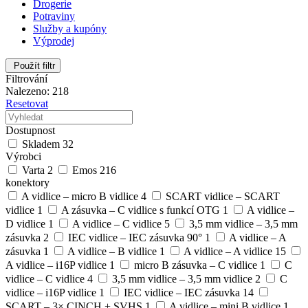
Drogerie
Potraviny
Služby a kupóny
Výprodej
Použít filtr
Filtrování
Nalezeno: 218
Resetovat
Dostupnost
Skladem
32
Výrobci
Varta
2
Emos
216
konektory
A vidlice – micro B vidlice
4
SCART vidlice – SCART
vidlice
1
A zásuvka – C vidlice s funkcí OTG
1
A vidlice –
D vidlice
1
A vidlice – C vidlice
5
3,5 mm vidlice – 3,5 mm
zásuvka
2
IEC vidlice – IEC zásuvka 90°
1
A vidlice – A
zásuvka
1
A vidlice – B vidlice
1
A vidlice – A vidlice
15
A vidlice – i16P vidlice
1
micro B zásuvka – C vidlice
1
C
vidlice – C vidlice
4
3,5 mm vidlice – 3,5 mm vidlice
2
C
vidlice – i16P vidlice
1
IEC vidlice – IEC zásuvka
14
SCART – 3× CINCH + SVHS
1
A vidlice – mini B vidlice
1