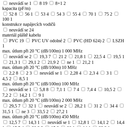
neuvádí se
1
8
19
8+1
2
kapacita (pF/m)
52
8
56
1
53
4
54
3
55
4
70
1
75
2
100
1
konstrukce napájecích vodičů
neuvádí se
24
materiál pláště kabelu
PVC
19
PVC UV odolné
2
PVC (HD 624)
2
LSZH
1
max. útlum při 20 °C (dB/100m) 1 000 MHz
neuvádí se
2
19,3
7
21
2
21,8
1
22,5
4
19,5
1
21,3
1
29,1
2
21,9
2
ne
1
21,2
1
max. útlum při 20 °C (dB/100m) 10 MHz
2,2
8
2
3
neuvádí se
1
2,28
4
2,3
4
3
1
4,5
2
8,5
1
max. útlum při 20 °C (dB/100m) 100 MHz
neuvádí se
1
5,8
8
7,1
1
7
4
7,4
4
10,5
2
7,2
2
14,2
1
9
1
max. útlum při 20 °C (dB/100m) 2 000 MHz
29,5
7
32
1
neuvádí se
2
28,2
1
31
2
34
4
31,5
1
ne
3
33,5
2
27,2
1
max. útlum při 20 °C (dB/100m) 450 MHz
12,5
7
14,3
1
neuvádí se
1
12,8
1
14,1
2
14,4