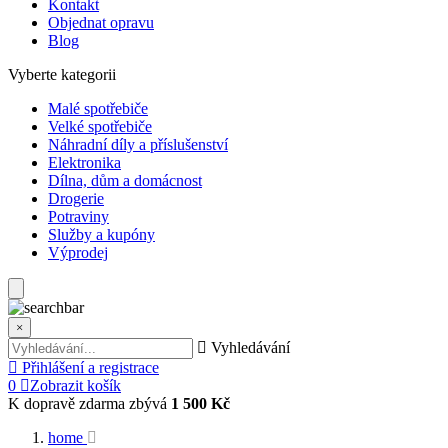
Kontakt
Objednat opravu
Blog
Vyberte kategorii
Malé spotřebiče
Velké spotřebiče
Náhradní díly a příslušenství
Elektronika
Dílna, dům a domácnost
Drogerie
Potraviny
Služby a kupóny
Výprodej
×
Vyhledávání
Přihlášení a registrace
0
Zobrazit košík
K dopravě zdarma zbývá
1 500 Kč
home