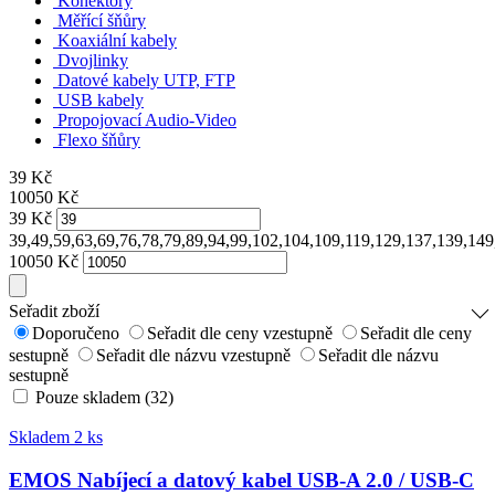
Konektory
Měřící šňůry
Koaxiální kabely
Dvojlinky
Datové kabely UTP, FTP
USB kabely
Propojovací Audio-Video
Flexo šňůry
39
Kč
10050
Kč
39
Kč
39,49,59,63,69,76,78,79,89,94,99,102,104,109,119,129,137,139,1
10050
Kč
Seřadit zboží
Doporučeno
Seřadit dle ceny vzestupně
Seřadit dle ceny
sestupně
Seřadit dle názvu vzestupně
Seřadit dle názvu
sestupně
Pouze skladem (32)
Skladem 2 ks
EMOS Nabíjecí a datový kabel USB-A 2.0 / USB-C