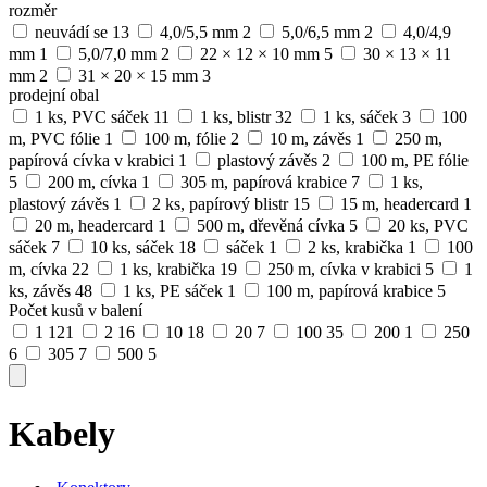
rozměr
neuvádí se
13
4,0/5,5 mm
2
5,0/6,5 mm
2
4,0/4,9
mm
1
5,0/7,0 mm
2
22 × 12 × 10 mm
5
30 × 13 × 11
mm
2
31 × 20 × 15 mm
3
prodejní obal
1 ks, PVC sáček
11
1 ks, blistr
32
1 ks, sáček
3
100
m, PVC fólie
1
100 m, fólie
2
10 m, závěs
1
250 m,
papírová cívka v krabici
1
plastový závěs
2
100 m, PE fólie
5
200 m, cívka
1
305 m, papírová krabice
7
1 ks,
plastový závěs
1
2 ks, papírový blistr
15
15 m, headercard
1
20 m, headercard
1
500 m, dřevěná cívka
5
20 ks, PVC
sáček
7
10 ks, sáček
18
sáček
1
2 ks, krabička
1
100
m, cívka
22
1 ks, krabička
19
250 m, cívka v krabici
5
1
ks, závěs
48
1 ks, PE sáček
1
100 m, papírová krabice
5
Počet kusů v balení
1
121
2
16
10
18
20
7
100
35
200
1
250
6
305
7
500
5
Kabely