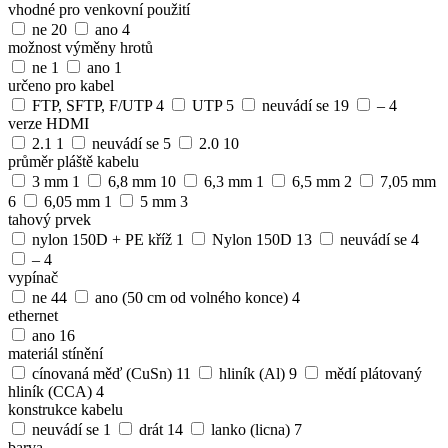
vhodné pro venkovní použití
ne
20
ano
4
možnost výměny hrotů
ne
1
ano
1
určeno pro kabel
FTP, SFTP, F/UTP
4
UTP
5
neuvádí se
19
–
4
verze HDMI
2.1
1
neuvádí se
5
2.0
10
průměr pláště kabelu
3 mm
1
6,8 mm
10
6,3 mm
1
6,5 mm
2
7,05 mm
6
6,05 mm
1
5 mm
3
tahový prvek
nylon 150D + PE kříž
1
Nylon 150D
13
neuvádí se
4
–
4
vypínač
ne
44
ano (50 cm od volného konce)
4
ethernet
ano
16
materiál stínění
cínovaná měď (CuSn)
11
hliník (Al)
9
mědí plátovaný
hliník (CCA)
4
konstrukce kabelu
neuvádí se
1
drát
14
lanko (licna)
7
barva