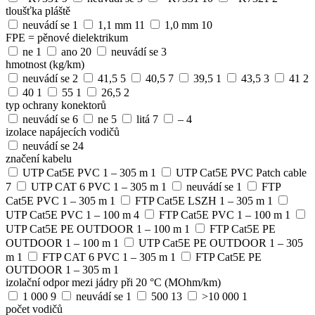
tloušťka pláště
neuvádí se
1
1,1 mm
11
1,0 mm
10
FPE = pěnové dielektrikum
ne
1
ano
20
neuvádí se
3
hmotnost (kg/km)
neuvádí se
2
41,5
5
40,5
7
39,5
1
43,5
3
41
2
40
1
55
1
26,5
2
typ ochrany konektorů
neuvádí se
6
ne
5
litá
7
–
4
izolace napájecích vodičů
neuvádí se
24
značení kabelu
UTP Cat5E PVC 1 – 305 m
1
UTP Cat5E PVC Patch cable
7
UTP CAT 6 PVC 1 – 305 m
1
neuvádí se
1
FTP
Cat5E PVC 1 – 305 m
1
FTP Cat5E LSZH 1 – 305 m
1
UTP Cat5E PVC 1 – 100 m
4
FTP Cat5E PVC 1 – 100 m
1
UTP Cat5E PE OUTDOOR 1 – 100 m
1
FTP Cat5E PE
OUTDOOR 1 – 100 m
1
UTP Cat5E PE OUTDOOR 1 – 305
m
1
FTP CAT 6 PVC 1 – 305 m
1
FTP Cat5E PE
OUTDOOR 1 – 305 m
1
izolační odpor mezi jádry při 20 °C (MOhm/km)
1 000
9
neuvádí se
1
500
13
>10 000
1
počet vodičů