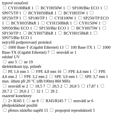
typové označení
CYH100BkR
1
BCYH050W
1
SP100/Bkr ECO
1
SP075/TP
1
BCYH050BkR
1
BCYH035W
1
SP250/TP
1
SP100/TP
1
CYH100W
1
SP250/TP ECO
1
BCYH035BkR
1
CYH150BkR
1
CYH150W
1
SP050/Bkr ECO
1
SP150/Bkr ECO
1
BCYH075W
1
SP150/TP
1
BCYH075BkR
1
BCYH015BkR
1
SP075/Bkr ECO
1
nejvyšší podporovaný protokol
1000 Base-T (Gigabit Ethernet)
13
100 Base-TX
1
1000
Base-TX (Gigabit Ethernet)
7
neuvádí se
1
odolné UV
ano
5
ne
19
dielektrikum typ, průměr
PE 1,6 mm
1
FPE 4,8 mm
16
FPE 4,4 mm
1
FPE
4,6 mm
2
FPE 3,2 mm
2
SPE 3,0 mm
1
SPE 3,7 mm
1
max. útlum při 20 °C (dB/100m) 860 MHz
neuvádí se
2
18,5
7
20,5
2
20,8
5
17,87
1
20,7
2
20,6
2
32
1
28
2
osazené konektory
2× RJ45
1
ne
8
RJ45/RJ45
7
neuvádí se
6
předpokládané použití
přenos nízkého napětí
15
propojení reproduktorů
5