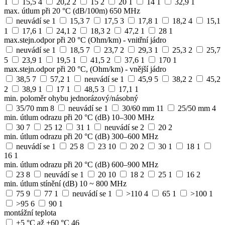
1
15,5
4
20,2
2
15
2
20
1
14
1
32,9
1
max. útlum při 20 °C (dB/100m) 650 MHz
neuvádí se
1
15,3
7
17,5
3
17,8
1
18,2
4
15,1
1
17,6
1
24,1
2
18,3
2
47,2
1
28
1
max.stejn.odpor při 20 °C (Ohm/km) - vnitřní jádro
neuvádí se
1
18,5
7
23,7
2
29,3
1
25,3
2
25,7
5
23,9
1
19,5
1
41,5
2
37,6
1
170
1
max.stejn.odpor při 20 °C, (Ohm/km) - vnější jádro
38,5
7
57,2
1
neuvádí se
1
45,9
5
38,2
2
45,2
2
38,9
1
17
1
48,5
3
17,1
1
min. poloměr ohybu jednorázový/násobný
35/70 mm
8
neuvádí se
1
30/60 mm
11
25/50 mm
4
min. útlum odrazu při 20 °C (dB) 10–300 MHz
30
7
25
12
31
1
neuvádí se
2
20
2
min. útlum odrazu při 20 °C (dB) 300–600 MHz
neuvádí se
1
25
8
23
10
20
2
30
1
18
1
16
1
min. útlum odrazu při 20 °C (dB) 600–900 MHz
23
8
neuvádí se
1
20
10
18
2
25
1
16
2
min. útlum stínění (dB) 10 ~ 800 MHz
75
9
77
1
neuvádí se
1
>110
4
65
1
>100
1
>95
6
90
1
montážní teplota
+5 °C až +60 °C
46