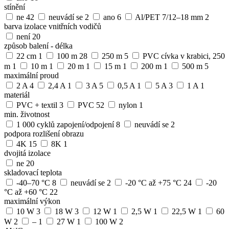
stínění
ne
42
neuvádí se
2
ano
6
Al/PET 7/12–18 mm
2
barva izolace vnitřních vodičů
není
20
způsob balení - délka
22 cm
1
100 m
28
250 m
5
PVC cívka v krabici, 250
m
1
10 m
1
20 m
1
15 m
1
200 m
1
500 m
5
maximální proud
2 A
4
2,4 A
1
3 A
5
0,5 A
1
5 A
3
1 A
1
materiál
PVC + textil
3
PVC
52
nylon
1
min. životnost
1 000 cyklů zapojení/odpojení
8
neuvádí se
2
podpora rozlišení obrazu
4K
15
8K
1
dvojitá izolace
ne
20
skladovací teplota
-40–70 °C
8
neuvádí se
2
-20 °C až +75 °C
24
-20
°C až +60 °C
22
maximální výkon
10 W
3
18 W
3
12 W
1
2,5 W
1
22,5 W
1
60
W
2
–
1
27 W
1
100 W
2