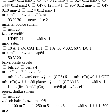
128× 0,12 mm²
3
48× 0,12 mm²
4
32× 0,12 mm²
6
144× 0,12 mm2
6
64× 0,12 mm²
1
96× 0,12 mm²
1
64×
0,10 mm²
2
112 × 0,12 mm²
1
maximální provozní vlhkost
93 %
30
neuvádí se
2
materiál vodičů stínění
není
20
izolace vodičů
HDPE
21
neuvádí se
1
max. zátěž
10 A, 1 kV, CAT III
1
1 A, 30 V AC, 60 V DC
1
maximální provozní napětí
50 V
20
barva pláště kabelu
bílá
20
černá
4
materiál vnitřního vodiče
mědí plátovaný ocelový drát (CCS)
6
měď (Cu)
40
OFC
měď (Cu)
4
mědí plátovaný hliník (CCA)
13
neuvádí se
1
lanko (licna) měď (Cu)
1
mědí plátová ocel
1
průřez drátků stínění
není
20
způsob balení - ozn. metráží
1–100 m
7
1–250 m
5
ano
6
neuvádí se
1
1–500
m
5