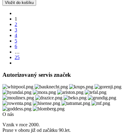
1
2
3
4
5
6
…
25
Autorizovaný servis značek
O nás
Vznik v roce 2000.
Praxe v oboru již od začátku 90.let.