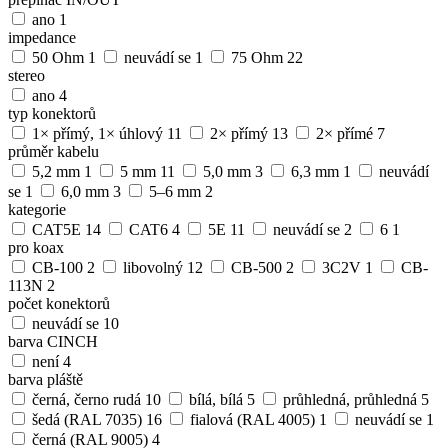
ano
1
impedance
50 Ohm
1
neuvádí se
1
75 Ohm
22
stereo
ano
4
typ konektorů
1× přímý, 1× úhlový
11
2× přímý
13
2× přímé
7
průměr kabelu
5,2 mm
1
5 mm
11
5,0 mm
3
6,3 mm
1
neuvádí
se
1
6,0 mm
3
5–6 mm
2
kategorie
CAT5E
14
CAT6
4
5E
11
neuvádí se
2
6
1
pro koax
CB-100
2
libovolný
12
CB-500
2
3C2V
1
CB-
113N
2
počet konektorů
neuvádí se
10
barva CINCH
není
4
barva pláště
černá, černo rudá
10
bílá, bílá
5
průhledná, průhledná
5
šedá (RAL 7035)
16
fialová (RAL 4005)
1
neuvádí se
1
černá (RAL 9005)
4