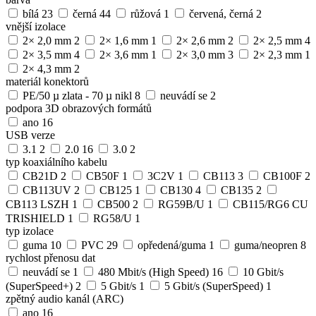
bílá
23
černá
44
růžová
1
červená, černá
2
vnější izolace
2× 2,0 mm
2
2× 1,6 mm
1
2× 2,6 mm
2
2× 2,5 mm
4
2× 3,5 mm
4
2× 3,6 mm
1
2× 3,0 mm
3
2× 2,3 mm
1
2× 4,3 mm
2
materiál konektorů
PE/50 µ zlata - 70 µ nikl
8
neuvádí se
2
podpora 3D obrazových formátů
ano
16
USB verze
3.1
2
2.0
16
3.0
2
typ koaxiálního kabelu
CB21D
2
CB50F
1
3C2V
1
CB113
3
CB100F
2
CB113UV
2
CB125
1
CB130
4
CB135
2
CB113 LSZH
1
CB500
2
RG59B/U
1
CB115/RG6 CU
TRISHIELD
1
RG58/U
1
typ izolace
guma
10
PVC
29
opředená/guma
1
guma/neopren
8
rychlost přenosu dat
neuvádí se
1
480 Mbit/s (High Speed)
16
10 Gbit/s
(SuperSpeed+)
2
5 Gbit/s
1
5 Gbit/s (SuperSpeed)
1
zpětný audio kanál (ARC)
ano
16