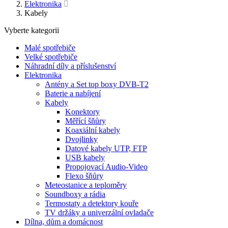
Elektronika
Kabely
Vyberte kategorii
Malé spotřebiče
Velké spotřebiče
Náhradní díly a příslušenství
Elektronika
Antény a Set top boxy DVB-T2
Baterie a nabíjení
Kabely
Konektory
Měřící šňůry
Koaxiální kabely
Dvojlinky
Datové kabely UTP, FTP
USB kabely
Propojovací Audio-Video
Flexo šňůry
Meteostanice a teploměry
Soundboxy a rádia
Termostaty a detektory kouře
TV držáky a univerzální ovladače
Dílna, dům a domácnost