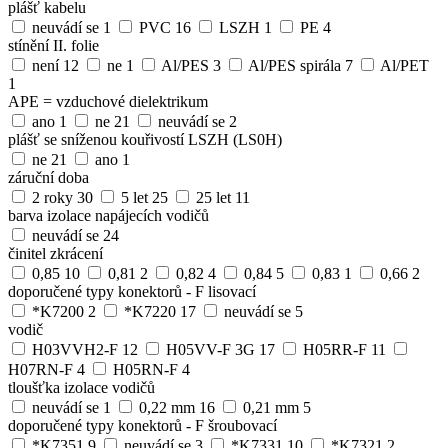
plášť kabelu
neuvádí se
1
PVC
16
LSZH
1
PE
4
stínění II. folie
není
12
ne
1
Al/PES
3
Al/PES spirála
7
Al/PET
1
APE = vzduchové dielektrikum
ano
1
ne
21
neuvádí se
2
plášť se sníženou kouřivostí LSZH (LS0H)
ne
21
ano
1
záruční doba
2 roky
30
5 let
25
25 let
11
barva izolace napájecích vodičů
neuvádí se
24
činitel zkrácení
0,85
10
0,81
2
0,82
4
0,84
5
0,83
1
0,66
2
doporučené typy konektorů - F lisovací
*K7200
2
*K7220
17
neuvádí se
5
vodič
H03VVH2-F
12
H05VV-F 3G
17
H05RR-F
11
H07RN-F
4
H05RN-F
4
tloušťka izolace vodičů
neuvádí se
1
0,22 mm
16
0,21 mm
5
doporučené typy konektorů - F šroubovací
*K7351
9
neuvádí se
3
*K7331
10
*K7321
2