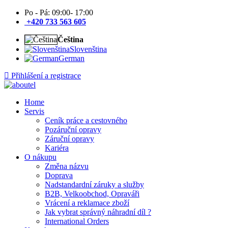
Po - Pá: 09:00- 17:00
+420 733 563 605
Čeština
Slovenština
German
Přihlášení a registrace
Home
Servis
Ceník práce a cestovného
Pozáruční opravy
Záruční opravy
Kariéra
O nákupu
Změna názvu
Doprava
Nadstandardní záruky a služby
B2B, Velkoobchod, Opraváři
Vrácení a reklamace zboží
Jak vybrat správný náhradní díl ?
International Orders