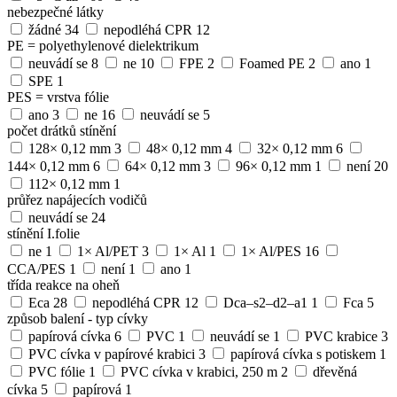
nebezpečné látky
žádné
34
nepodléhá CPR
12
PE = polyethylenové dielektrikum
neuvádí se
8
ne
10
FPE
2
Foamed PE
2
ano
1
SPE
1
PES = vrstva fólie
ano
3
ne
16
neuvádí se
5
počet drátků stínění
128× 0,12 mm
3
48× 0,12 mm
4
32× 0,12 mm
6
144× 0,12 mm
6
64× 0,12 mm
3
96× 0,12 mm
1
není
20
112× 0,12 mm
1
průřez napájecích vodičů
neuvádí se
24
stínění I.folie
ne
1
1× Al/PET
3
1× Al
1
1× Al/PES
16
CCA/PES
1
není
1
ano
1
třída reakce na oheň
Eca
28
nepodléhá CPR
12
Dca–s2–d2–a1
1
Fca
5
způsob balení - typ cívky
papírová cívka
6
PVC
1
neuvádí se
1
PVC krabice
3
PVC cívka v papírové krabici
3
papírová cívka s potiskem
1
PVC fólie
1
PVC cívka v krabici, 250 m
2
dřevěná
cívka
5
papírová
1