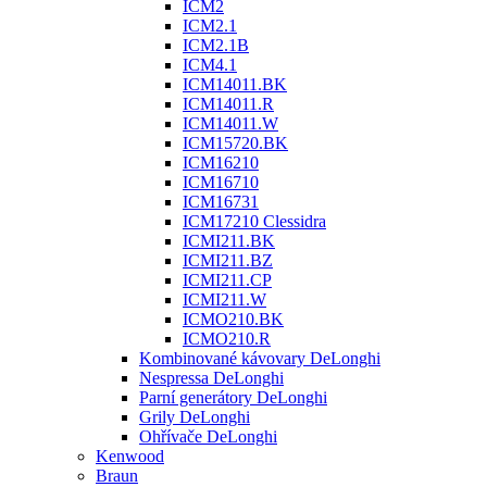
ICM2
ICM2.1
ICM2.1B
ICM4.1
ICM14011.BK
ICM14011.R
ICM14011.W
ICM15720.BK
ICM16210
ICM16710
ICM16731
ICM17210 Clessidra
ICMI211.BK
ICMI211.BZ
ICMI211.CP
ICMI211.W
ICMO210.BK
ICMO210.R
Kombinované kávovary DeLonghi
Nespressa DeLonghi
Parní generátory DeLonghi
Grily DeLonghi
Ohřívače DeLonghi
Kenwood
Braun