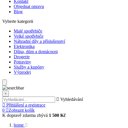
Kontakt
Objednat opravu
Blog
Vyberte kategorii
Malé spotřebiče
Velké spotřebiče
Náhradní díly a příslušenství
Elektronika
Dílna, dům a domácnost
Drogerie
Potraviny
Služby a kupóny
Výprodej
×
Vyhledávání
Přihlášení a registrace
0
Zobrazit košík
K dopravě zdarma zbývá
1 500 Kč
home