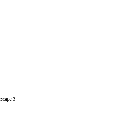
rscape
3