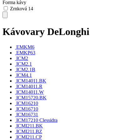
Forma kávy
Zrnková
14
Kávovary DeLonghi
EMKM6
EMKP63
ICM2
ICM2.1
ICM2.1B
ICM4.1
ICM14011.BK
ICM14011.R
ICM14011.W
ICM15720.BK
ICM16210
ICM16710
ICM16731
ICM17210 Clessidra
ICMI211.BK
ICMI211.BZ
ICMI211.CP