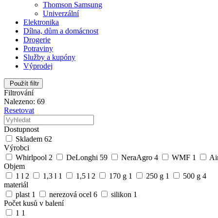
Thomson Samsung
Univerzální
Elektronika
Dílna, dům a domácnost
Drogerie
Potraviny
Služby a kupóny
Výprodej
Použít filtr
Filtrování
Nalezeno: 69
Resetovat
Dostupnost
Skladem
62
Výrobci
Whirlpool
2
DeLonghi
59
NeraAgro
4
WMF
1
Ai
Objem
1 l
2
1,3 l
1
1,5 l
2
170 g
1
250 g
1
500 g
4
materiál
plast
1
nerezová ocel
6
silikon
1
Počet kusů v balení
1
1