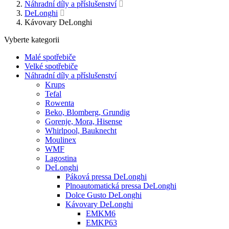
Náhradní díly a příslušenství
DeLonghi
Kávovary DeLonghi
Vyberte kategorii
Malé spotřebiče
Velké spotřebiče
Náhradní díly a příslušenství
Krups
Tefal
Rowenta
Beko, Blomberg, Grundig
Gorenje, Mora, Hisense
Whirlpool, Bauknecht
Moulinex
WMF
Lagostina
DeLonghi
Páková pressa DeLonghi
Plnoautomatická pressa DeLonghi
Dolce Gusto DeLonghi
Kávovary DeLonghi
EMKM6
EMKP63