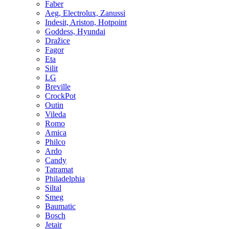
Faber
Aeg, Electrolux, Zanussi
Indesit, Ariston, Hotpoint
Goddess, Hyundai
Dražice
Fagor
Eta
Silit
LG
Breville
CrockPot
Outin
Vileda
Romo
Amica
Philco
Ardo
Candy
Tatramat
Philadelphia
Siltal
Smeg
Baumatic
Bosch
Jetair