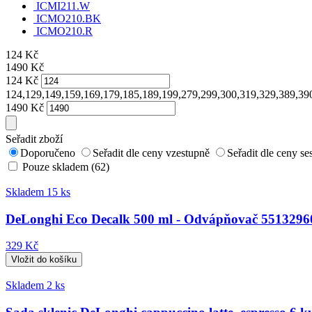
ICMI211.W
ICMO210.BK
ICMO210.R
124
Kč
1490
Kč
124
Kč
124,129,149,159,169,179,185,189,199,279,299,300,319,329,389,39
1490
Kč
Seřadit zboží
Doporučeno
Seřadit dle ceny vzestupně
Seřadit dle ceny s
Pouze skladem (62)
Skladem 15 ks
DeLonghi Eco Decalk 500 ml - Odvápňovač 5513296
329 Kč
Skladem 2 ks