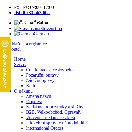
Po - Pá: 09:00- 17:00
+420 733 563 605
Čeština
Slovenština
German
Přihlášení a registrace
Home
Servis
Ceník práce a cestovného
Pozáruční opravy
Záruční opravy
Kariéra
O nákupu
Změna názvu
Doprava
Nadstandardní záruky a služby
B2B, Velkoobchod, Opraváři
Vrácení a reklamace zboží
Jak vybrat správný náhradní díl ?
International Orders