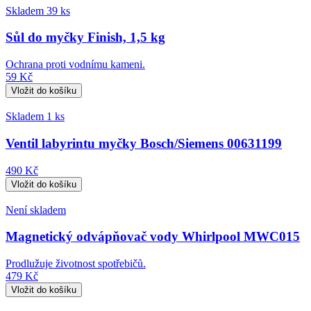
Skladem 39 ks
Sůl do myčky Finish, 1,5 kg
Ochrana proti vodnímu kameni.
59 Kč
Skladem 1 ks
Ventil labyrintu myčky Bosch/Siemens 00631199
490 Kč
Není skladem
Magnetický odvápňovač vody Whirlpool MWC015
Prodlužuje životnost spotřebičů.
479 Kč