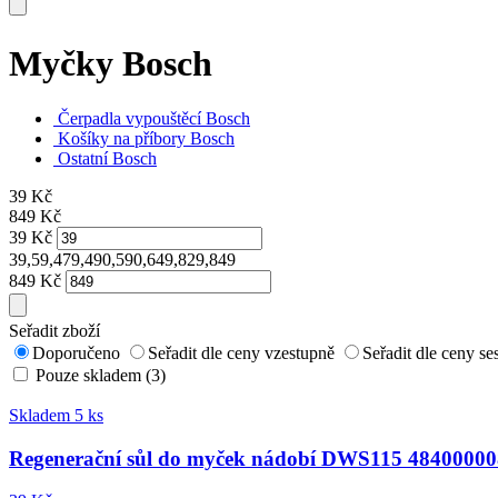
Myčky Bosch
Čerpadla vypouštěcí Bosch
Košíky na příbory Bosch
Ostatní Bosch
39
Kč
849
Kč
39
Kč
39,59,479,490,590,649,829,849
849
Kč
Seřadit zboží
Doporučeno
Seřadit dle ceny vzestupně
Seřadit dle ceny s
Pouze skladem (3)
Skladem 5 ks
Regenerační sůl do myček nádobí DWS115 4840000