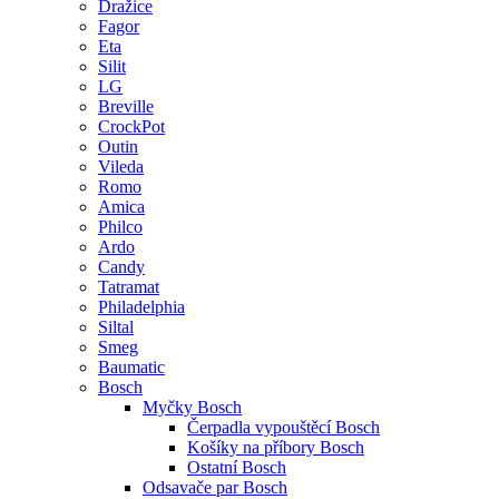
Dražice
Fagor
Eta
Silit
LG
Breville
CrockPot
Outin
Vileda
Romo
Amica
Philco
Ardo
Candy
Tatramat
Philadelphia
Siltal
Smeg
Baumatic
Bosch
Myčky Bosch
Čerpadla vypouštěcí Bosch
Košíky na příbory Bosch
Ostatní Bosch
Odsavače par Bosch