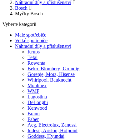
Náhradní díly a příslušenství
Bosch
Myčky Bosch
Vyberte kategorii
Malé spotřebiče
Velké spotřebiče
Náhradní díly a příslušenství
Krups
Tefal
Rowenta
Beko, Blomberg, Grundig
Gorenje, Mora, Hisense
Whirlpool, Bauknecht
Moulinex
WMF
Lagostina
DeLonghi
Kenwood
Braun
Faber
Aeg, Electrolux, Zanussi
Indesit, Ariston, Hotpoint
Goddess, Hyundai