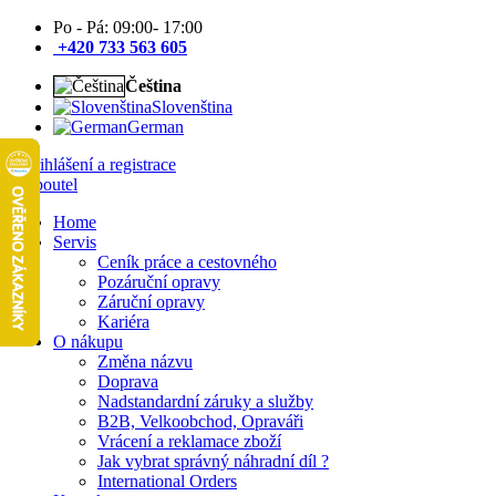
Po - Pá: 09:00- 17:00
+420 733 563 605
Čeština
Slovenština
German
Přihlášení a registrace
Home
Servis
Ceník práce a cestovného
Pozáruční opravy
Záruční opravy
Kariéra
O nákupu
Změna názvu
Doprava
Nadstandardní záruky a služby
B2B, Velkoobchod, Opraváři
Vrácení a reklamace zboží
Jak vybrat správný náhradní díl ?
International Orders