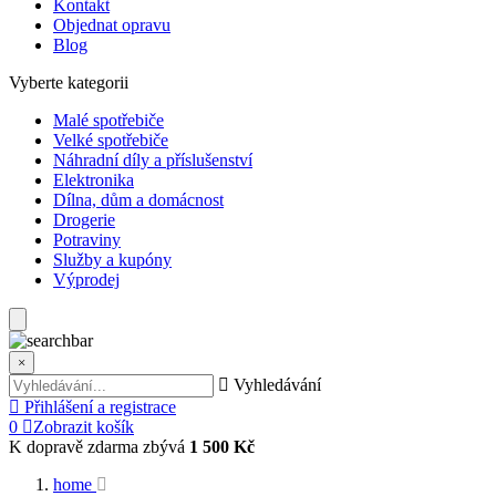
Kontakt
Objednat opravu
Blog
Vyberte kategorii
Malé spotřebiče
Velké spotřebiče
Náhradní díly a příslušenství
Elektronika
Dílna, dům a domácnost
Drogerie
Potraviny
Služby a kupóny
Výprodej
×
Vyhledávání
Přihlášení a registrace
0
Zobrazit košík
K dopravě zdarma zbývá
1 500 Kč
home