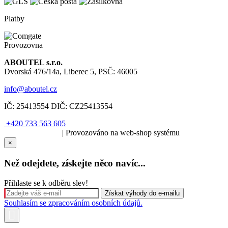
Platby
Provozovna
ABOUTEL s.r.o.
Dvorská 476/14a, Liberec 5, PSČ: 46005
info@aboutel.cz
IČ:
25413554
DIČ:
CZ25413554
+420 733 563 605
SOLARIS.media
| Provozováno na web-shop systému
×
Než odejdete, získejte něco navíc...
Přihlaste se k odběru slev!
Souhlasím se zpracováním osobních údajů.