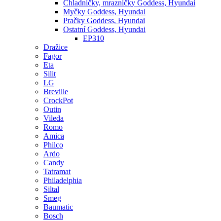
Chladničky, mrazničky Goddess, Hyundai
Myčky Goddess, Hyundai
Pračky Goddess, Hyundai
Ostatní Goddess, Hyundai
EP310
Dražice
Fagor
Eta
Silit
LG
Breville
CrockPot
Outin
Vileda
Romo
Amica
Philco
Ardo
Candy
Tatramat
Philadelphia
Siltal
Smeg
Baumatic
Bosch