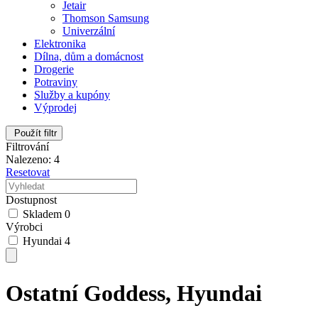
Jetair
Thomson Samsung
Univerzální
Elektronika
Dílna, dům a domácnost
Drogerie
Potraviny
Služby a kupóny
Výprodej
Použít filtr
Filtrování
Nalezeno: 4
Resetovat
Dostupnost
Skladem
0
Výrobci
Hyundai
4
Ostatní Goddess, Hyundai