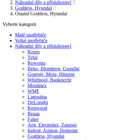
Náhradní díly a příslušenství
Goddess, Hyundai
Ostatní Goddess, Hyundai
Vyberte kategorii
Malé spotřebiče
Velké spotřebiče
Náhradní díly a příslušenství
Krups
Tefal
Rowenta
Beko, Blomberg, Grundig
Gorenje, Mora, Hisense
Whirlpool, Bauknecht
Moulinex
WMF
Lagostina
DeLonghi
Kenwood
Braun
Faber
Aeg, Electrolux, Zanussi
Indesit, Ariston, Hotpoint
Goddess, Hyundai