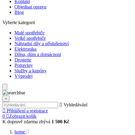
Kontakt
Objednat opravu
Blog
Vyberte kategorii
Malé spotřebiče
Velké spotřebiče
Náhradní díly a příslušenství
Elektronika
Dílna, dům a domácnost
Drogerie
Potraviny
Služby a kupóny
Výprodej
×
Vyhledávání
Přihlášení a registrace
0
Zobrazit košík
K dopravě zdarma zbývá
1 500 Kč
home