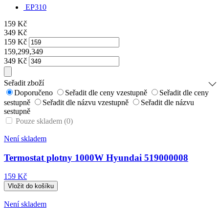
EP310
159
Kč
349
Kč
159
Kč
159,299,349
349
Kč
Seřadit zboží
Doporučeno
Seřadit dle ceny vzestupně
Seřadit dle ceny
sestupně
Seřadit dle názvu vzestupně
Seřadit dle názvu
sestupně
Pouze skladem (0)
Není skladem
Termostat plotny 1000W Hyundai 519000008
159 Kč
Není skladem