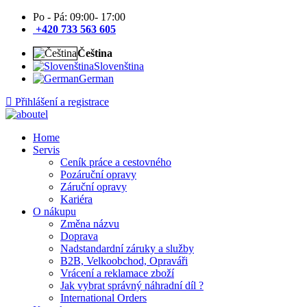
Po - Pá: 09:00- 17:00
+420 733 563 605
Čeština
Slovenština
German
Přihlášení a registrace
Home
Servis
Ceník práce a cestovného
Pozáruční opravy
Záruční opravy
Kariéra
O nákupu
Změna názvu
Doprava
Nadstandardní záruky a služby
B2B, Velkoobchod, Opraváři
Vrácení a reklamace zboží
Jak vybrat správný náhradní díl ?
International Orders