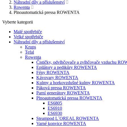
Náhradní díly a příslušenství
Rowenta
Plnoautomatická pressa ROWENTA
Vyberte kategorii
Malé spotřebiče
Velké spotřebiče
Náhradní díly a příslušenství
Krups
Tefal
Rowenta
Čističky, odvlhčovače a zvlhčovače vzduchu 
Epilátory a pedikůry ROWENTA
Fény ROWENTA
Kávovary ROWENTA
Kulmy a horkovzdušné kulmy ROWENTA
Páková pressa ROWENTA
Parní generátory ROWENTA
Plnoautomatická pressa ROWENTA
ES6805
ES6910
ES6930
Steampod L´OREAL ROWENTA
Varné konvice ROWENTA