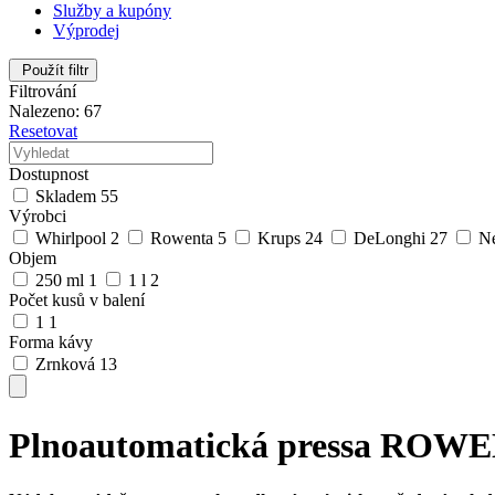
Služby a kupóny
Výprodej
Použít filtr
Filtrování
Nalezeno: 67
Resetovat
Dostupnost
Skladem
55
Výrobci
Whirlpool
2
Rowenta
5
Krups
24
DeLonghi
27
N
Objem
250 ml
1
1 l
2
Počet kusů v balení
1
1
Forma kávy
Zrnková
13
Plnoautomatická pressa ROW