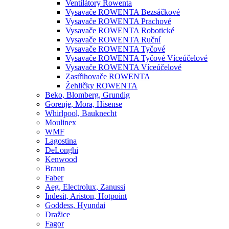
Ventilátory Rowenta
Vysavače ROWENTA Bezsáčkové
Vysavače ROWENTA Prachové
Vysavače ROWENTA Robotické
Vysavače ROWENTA Ruční
Vysavače ROWENTA Tyčové
Vysavače ROWENTA Tyčové Víceúčelové
Vysavače ROWENTA Víceúčelové
Zastřihovače ROWENTA
Žehličky ROWENTA
Beko, Blomberg, Grundig
Gorenje, Mora, Hisense
Whirlpool, Bauknecht
Moulinex
WMF
Lagostina
DeLonghi
Kenwood
Braun
Faber
Aeg, Electrolux, Zanussi
Indesit, Ariston, Hotpoint
Goddess, Hyundai
Dražice
Fagor