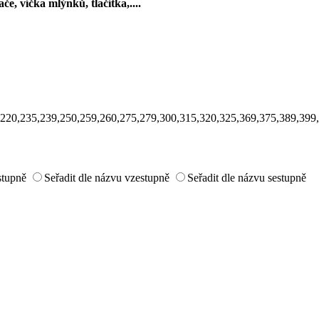
e, víčka mlýnků, tlačítka,....
,220,235,239,250,259,260,275,279,300,315,320,325,369,375,389,399
estupně
Seřadit dle názvu vzestupně
Seřadit dle názvu sestupně