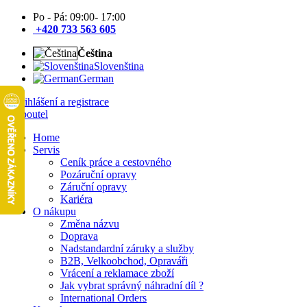
Po - Pá: 09:00- 17:00
+420 733 563 605
Čeština
Slovenština
German
Přihlášení a registrace
Home
Servis
Ceník práce a cestovného
Pozáruční opravy
Záruční opravy
Kariéra
O nákupu
Změna názvu
Doprava
Nadstandardní záruky a služby
B2B, Velkoobchod, Opraváři
Vrácení a reklamace zboží
Jak vybrat správný náhradní díl ?
International Orders