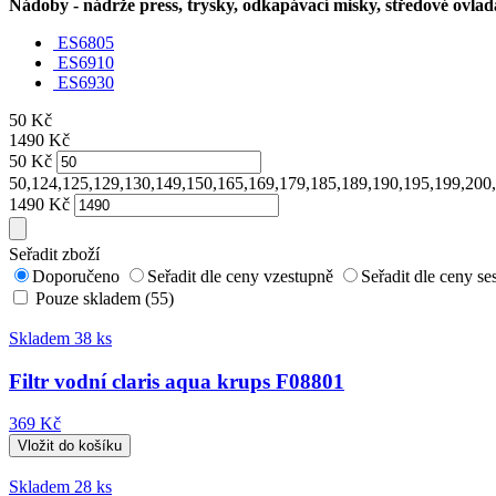
Nádoby - nádrže press, trysky, odkapávací misky, středové ovladač
ES6805
ES6910
ES6930
50
Kč
1490
Kč
50
Kč
50,124,125,129,130,149,150,165,169,179,185,189,190,195,199,200
1490
Kč
Seřadit zboží
Doporučeno
Seřadit dle ceny vzestupně
Seřadit dle ceny s
Pouze skladem (55)
Skladem 38 ks
Filtr vodní claris aqua krups F08801
369 Kč
Skladem 28 ks