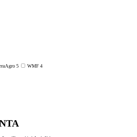
eraAgro
5
WMF
4
ENTA