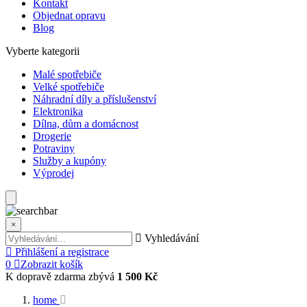
Kontakt
Objednat opravu
Blog
Vyberte kategorii
Malé spotřebiče
Velké spotřebiče
Náhradní díly a příslušenství
Elektronika
Dílna, dům a domácnost
Drogerie
Potraviny
Služby a kupóny
Výprodej
×
Vyhledávání
Přihlášení a registrace
0
Zobrazit košík
K dopravě zdarma zbývá
1 500 Kč
home