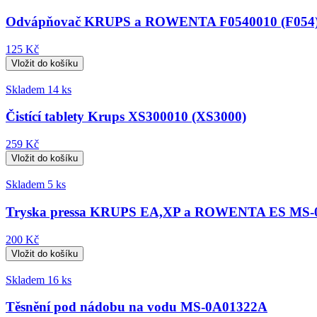
Odvápňovač KRUPS a ROWENTA F0540010 (F054
125 Kč
Skladem 14 ks
Čistící tablety Krups XS300010 (XS3000)
259 Kč
Skladem 5 ks
Tryska pressa KRUPS EA,XP a ROWENTA ES MS-
200 Kč
Skladem 16 ks
Těsnění pod nádobu na vodu MS-0A01322A