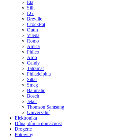
Eta
Silit
LG
Breville
CrockPot
Outin
Vileda
Romo
Amica
Philco
Ardo
Candy
Tatramat
Philadelphia
Siltal
Smeg
Baumatic
Bosch
Jetair
Thomson Samsung
Univerzální
Elektronika
Dílna, dům a domácnost
Drogerie
Potraviny