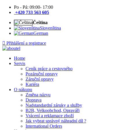
Po - Pá: 09:00- 17:00
+420 733 563 605
Čeština
Slovenština
German
Přihlášení a registrace
Home
Servis
Ceník práce a cestovného
Pozáruční opravy
Záruční opravy
Kariéra
O nákupu
Změna názvu
Doprava
Nadstandardní záruky a služby
B2B, Velkoobchod, Opraváři
Vrácení a reklamace zboží
Jak vybrat správný náhradní díl ?
International Orders