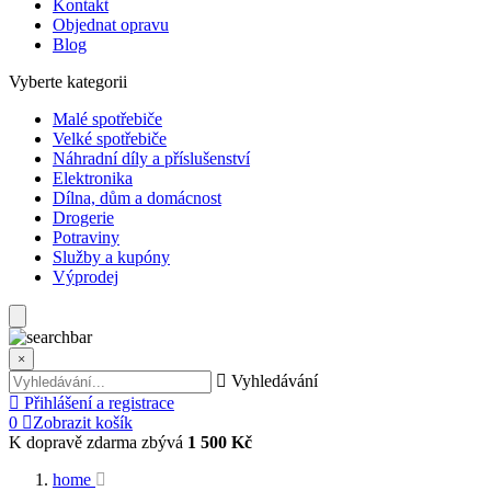
Kontakt
Objednat opravu
Blog
Vyberte kategorii
Malé spotřebiče
Velké spotřebiče
Náhradní díly a příslušenství
Elektronika
Dílna, dům a domácnost
Drogerie
Potraviny
Služby a kupóny
Výprodej
×
Vyhledávání
Přihlášení a registrace
0
Zobrazit košík
K dopravě zdarma zbývá
1 500 Kč
home