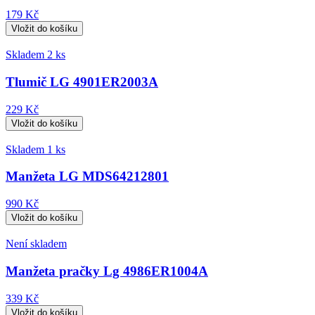
179 Kč
Skladem 2 ks
Tlumič LG 4901ER2003A
229 Kč
Skladem 1 ks
Manžeta LG MDS64212801
990 Kč
Není skladem
Manžeta pračky Lg 4986ER1004A
339 Kč