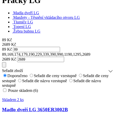
Pračky LG
Madla dveří LG
Manžety - Těsnění vkládacího otvoru LG
Tlumiče LG
Topení LG
Žebra bubnu LG
89
Kč
2689
Kč
89
Kč
89,169,174,179,190,229,339,390,990,1190,1295,2689
2689
Kč
Seřadit zboží
Doporučeno
Seřadit dle ceny vzestupně
Seřadit dle ceny
sestupně
Seřadit dle názvu vzestupně
Seřadit dle názvu
sestupně
Pouze skladem (6)
Skladem 2 ks
Madlo dveří LG 3650ER3002B