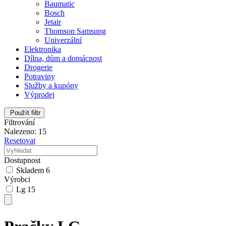
Baumatic
Bosch
Jetair
Thomson Samsung
Univerzální
Elektronika
Dílna, dům a domácnost
Drogerie
Potraviny
Služby a kupóny
Výprodej
Použít filtr
Filtrování
Nalezeno: 15
Resetovat
Dostupnost
Skladem
6
Výrobci
Lg
15