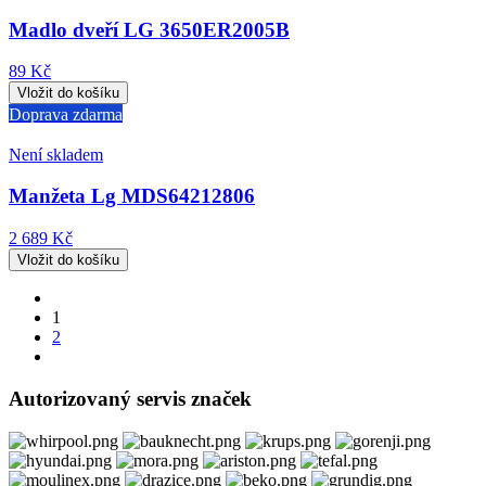
Madlo dveří LG 3650ER2005B
89 Kč
Doprava zdarma
Není skladem
Manžeta Lg MDS64212806
2 689 Kč
1
2
Autorizovaný servis značek