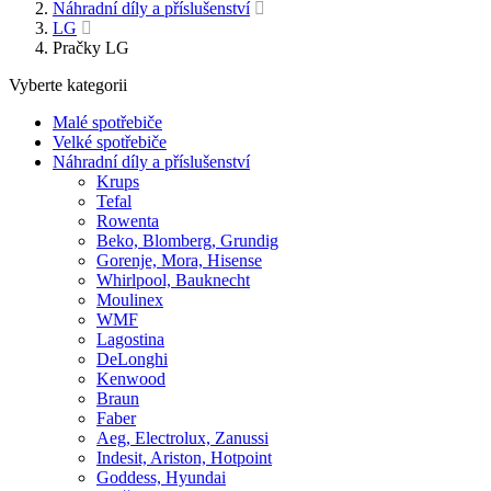
Náhradní díly a příslušenství
LG
Pračky LG
Vyberte kategorii
Malé spotřebiče
Velké spotřebiče
Náhradní díly a příslušenství
Krups
Tefal
Rowenta
Beko, Blomberg, Grundig
Gorenje, Mora, Hisense
Whirlpool, Bauknecht
Moulinex
WMF
Lagostina
DeLonghi
Kenwood
Braun
Faber
Aeg, Electrolux, Zanussi
Indesit, Ariston, Hotpoint
Goddess, Hyundai