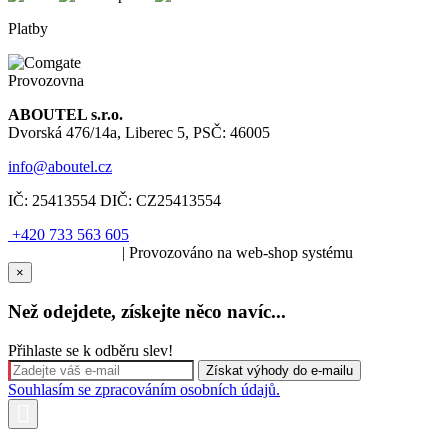
Platby
Provozovna
ABOUTEL s.r.o.
Dvorská 476/14a, Liberec 5, PSČ: 46005
info@aboutel.cz
IČ:
25413554
DIČ:
CZ25413554
+420 733 563 605
SOLARIS.media
| Provozováno na web-shop systému
×
Než odejdete, získejte něco navíc...
Přihlaste se k odběru slev!
Souhlasím se zpracováním osobních údajů.