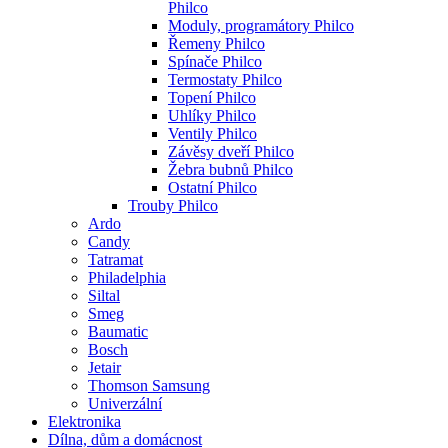
Philco
Moduly, programátory Philco
Řemeny Philco
Spínače Philco
Termostaty Philco
Topení Philco
Uhlíky Philco
Ventily Philco
Závěsy dveří Philco
Žebra bubnů Philco
Ostatní Philco
Trouby Philco
Ardo
Candy
Tatramat
Philadelphia
Siltal
Smeg
Baumatic
Bosch
Jetair
Thomson Samsung
Univerzální
Elektronika
Dílna, dům a domácnost