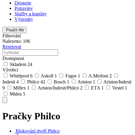
Drogerie
Potraviny
Služby a kupóny
Výprodej
Použít filtr
Filtrování
Nalezeno: 106
Resetovat
Dostupnost
Skladem
24
Výrobci
Whirlpool
6
Askoll
1
Fagor
1
A.Merloni
2
Indesit
4
Philco
42
Bosch
1
Ariston
1
Ariston/Indesit
9
Miflex
1
Ariston/Indesit/Philco
2
ETA
1
Vestel
1
Midea
5
Pračky Philco
Blokování dveří Philco