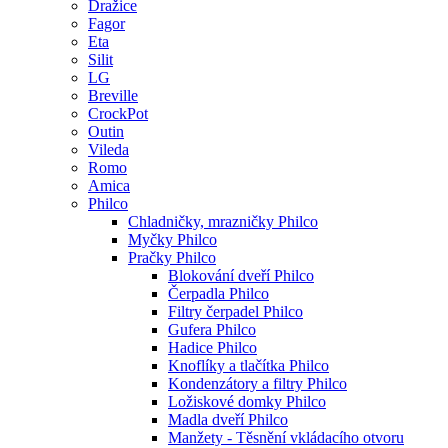
Dražice
Fagor
Eta
Silit
LG
Breville
CrockPot
Outin
Vileda
Romo
Amica
Philco
Chladničky, mrazničky Philco
Myčky Philco
Pračky Philco
Blokování dveří Philco
Čerpadla Philco
Filtry čerpadel Philco
Gufera Philco
Hadice Philco
Knoflíky a tlačítka Philco
Kondenzátory a filtry Philco
Ložiskové domky Philco
Madla dveří Philco
Manžety - Těsnění vkládacího otvoru