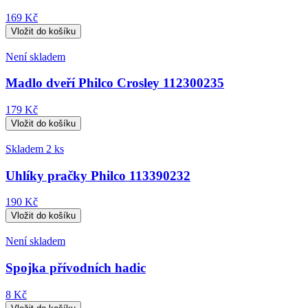
169 Kč
Není skladem
Madlo dveří Philco Crosley 112300235
179 Kč
Skladem 2 ks
Uhlíky pračky Philco 113390232
190 Kč
Není skladem
Spojka přívodních hadic
8 Kč