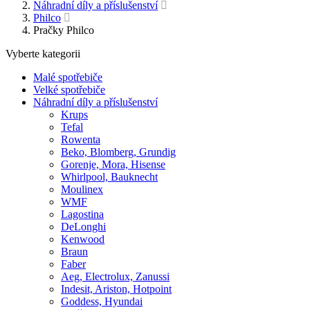
Náhradní díly a příslušenství
Philco
Pračky Philco
Vyberte kategorii
Malé spotřebiče
Velké spotřebiče
Náhradní díly a příslušenství
Krups
Tefal
Rowenta
Beko, Blomberg, Grundig
Gorenje, Mora, Hisense
Whirlpool, Bauknecht
Moulinex
WMF
Lagostina
DeLonghi
Kenwood
Braun
Faber
Aeg, Electrolux, Zanussi
Indesit, Ariston, Hotpoint
Goddess, Hyundai