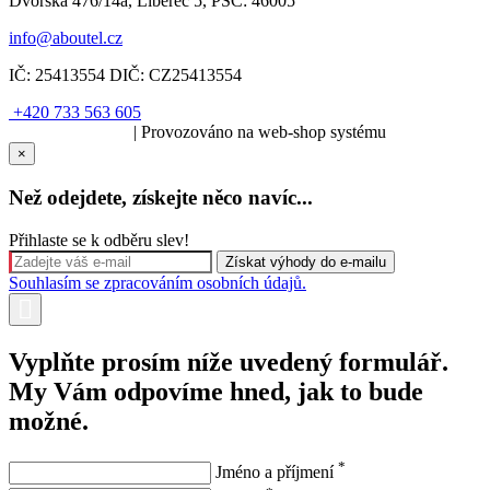
Dvorská 476/14a, Liberec 5, PSČ: 46005
info@aboutel.cz
IČ:
25413554
DIČ:
CZ25413554
+420 733 563 605
SOLARIS.media
| Provozováno na web-shop systému
×
Než odejdete, získejte něco navíc...
Přihlaste se k odběru slev!
Souhlasím se zpracováním osobních údajů.
Vyplňte prosím níže uvedený formulář.
My Vám odpovíme hned, jak to bude
možné.
*
Jméno a příjmení