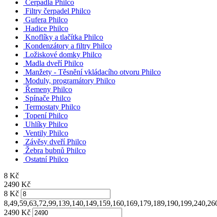
Čerpadla Philco
Filtry čerpadel Philco
Gufera Philco
Hadice Philco
Knoflíky a tlačítka Philco
Kondenzátory a filtry Philco
Ložiskové domky Philco
Madla dveří Philco
Manžety - Těsnění vkládacího otvoru Philco
Moduly, programátory Philco
Řemeny Philco
Spínače Philco
Termostaty Philco
Topení Philco
Uhlíky Philco
Ventily Philco
Závěsy dveří Philco
Žebra bubnů Philco
Ostatní Philco
8
Kč
2490
Kč
8
Kč
8,49,59,63,72,99,139,140,149,159,160,169,179,189,190,199,240,2
2490
Kč