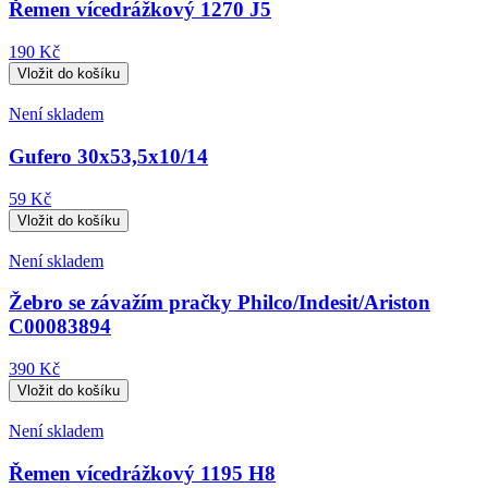
Řemen vícedrážkový 1270 J5
190 Kč
Není skladem
Gufero 30x53,5x10/14
59 Kč
Není skladem
Žebro se závažím pračky Philco/Indesit/Ariston
C00083894
390 Kč
Není skladem
Řemen vícedrážkový 1195 H8