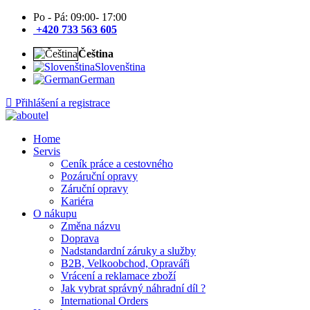
Po - Pá: 09:00- 17:00
+420 733 563 605
Čeština
Slovenština
German
Přihlášení a registrace
Home
Servis
Ceník práce a cestovného
Pozáruční opravy
Záruční opravy
Kariéra
O nákupu
Změna názvu
Doprava
Nadstandardní záruky a služby
B2B, Velkoobchod, Opraváři
Vrácení a reklamace zboží
Jak vybrat správný náhradní díl ?
International Orders