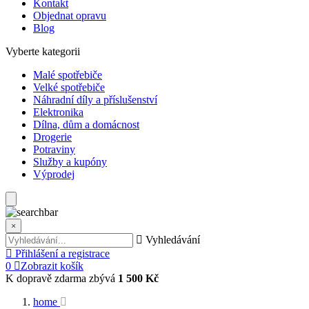
Kontakt
Objednat opravu
Blog
Vyberte kategorii
Malé spotřebiče
Velké spotřebiče
Náhradní díly a příslušenství
Elektronika
Dílna, dům a domácnost
Drogerie
Potraviny
Služby a kupóny
Výprodej
×
Vyhledávání
Přihlášení a registrace
0
Zobrazit košík
K dopravě zdarma zbývá
1 500 Kč
home