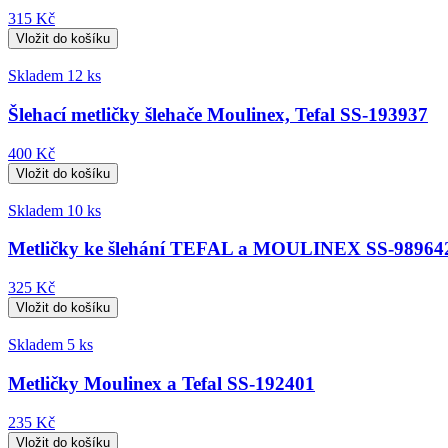
315 Kč
Skladem 12 ks
Šlehací metličky šlehače Moulinex, Tefal SS-193937
400 Kč
Skladem 10 ks
Metličky ke šlehání TEFAL a MOULINEX SS-98964
325 Kč
Skladem 5 ks
Metličky Moulinex a Tefal SS-192401
235 Kč