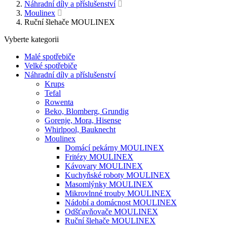
Náhradní díly a příslušenství
Moulinex
Ruční šlehače MOULINEX
Vyberte kategorii
Malé spotřebiče
Velké spotřebiče
Náhradní díly a příslušenství
Krups
Tefal
Rowenta
Beko, Blomberg, Grundig
Gorenje, Mora, Hisense
Whirlpool, Bauknecht
Moulinex
Domácí pekárny MOULINEX
Fritézy MOULINEX
Kávovary MOULINEX
Kuchyňské roboty MOULINEX
Masomlýnky MOULINEX
Mikrovlnné trouby MOULINEX
Nádobí a domácnost MOULINEX
Odšťavňovače MOULINEX
Ruční šlehače MOULINEX