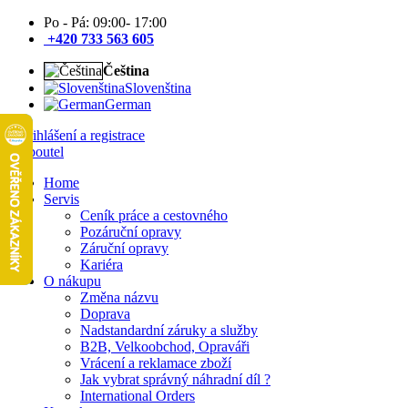
Po - Pá: 09:00- 17:00
+420 733 563 605
Čeština
Slovenština
German
Přihlášení a registrace
Home
Servis
Ceník práce a cestovného
Pozáruční opravy
Záruční opravy
Kariéra
O nákupu
Změna názvu
Doprava
Nadstandardní záruky a služby
B2B, Velkoobchod, Opraváři
Vrácení a reklamace zboží
Jak vybrat správný náhradní díl ?
International Orders