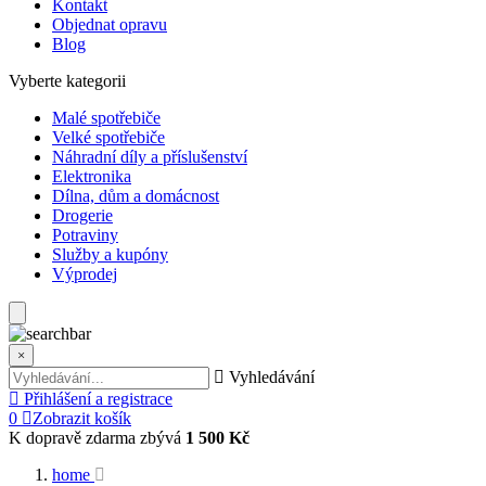
Kontakt
Objednat opravu
Blog
Vyberte kategorii
Malé spotřebiče
Velké spotřebiče
Náhradní díly a příslušenství
Elektronika
Dílna, dům a domácnost
Drogerie
Potraviny
Služby a kupóny
Výprodej
×
Vyhledávání
Přihlášení a registrace
0
Zobrazit košík
K dopravě zdarma zbývá
1 500 Kč
home