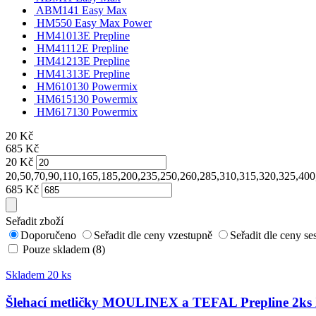
ABM141 Easy Max
HM550 Easy Max Power
HM41013E Prepline
HM41112E Prepline
HM41213E Prepline
HM41313E Prepline
HM610130 Powermix
HM615130 Powermix
HM617130 Powermix
20
Kč
685
Kč
20
Kč
20,50,70,90,110,165,185,200,235,250,260,285,310,315,320,325,400
685
Kč
Seřadit zboží
Doporučeno
Seřadit dle ceny vzestupně
Seřadit dle ceny s
Pouze skladem (8)
Skladem 20 ks
Šlehací metličky MOULINEX a TEFAL Prepline 2ks 