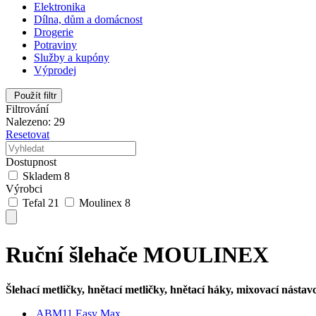
Elektronika
Dílna, dům a domácnost
Drogerie
Potraviny
Služby a kupóny
Výprodej
Použít filtr
Filtrování
Nalezeno: 29
Resetovat
Dostupnost
Skladem
8
Výrobci
Tefal
21
Moulinex
8
Ruční šlehače MOULINEX
Šlehací metličky, hnětací metličky, hnětací háky, mixovací nástav
ABM11 Easy Max