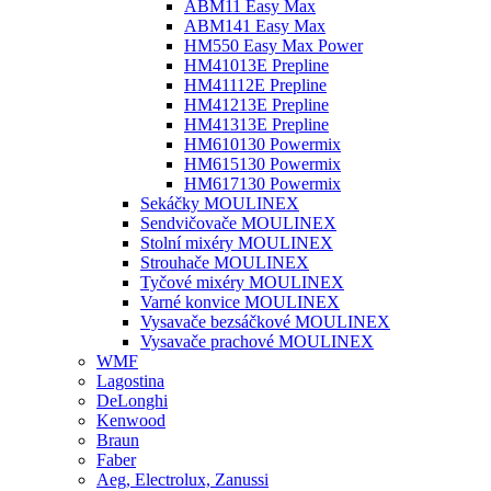
ABM11 Easy Max
ABM141 Easy Max
HM550 Easy Max Power
HM41013E Prepline
HM41112E Prepline
HM41213E Prepline
HM41313E Prepline
HM610130 Powermix
HM615130 Powermix
HM617130 Powermix
Sekáčky MOULINEX
Sendvičovače MOULINEX
Stolní mixéry MOULINEX
Strouhače MOULINEX
Tyčové mixéry MOULINEX
Varné konvice MOULINEX
Vysavače bezsáčkové MOULINEX
Vysavače prachové MOULINEX
WMF
Lagostina
DeLonghi
Kenwood
Braun
Faber
Aeg, Electrolux, Zanussi