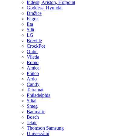
Indesit, Ariston, Hotpoint
Goddess, Hyundai
Dražice
Fagor
Eta
Silit
LG
Breville
CrockPot
Outin
Vileda
Romo
Amica
Philco
Ardo
Candy
Tatramat
Philadelphia
Siltal
Smeg
Baumatic
Bosch
Jetair
Thomson Samsung
Univerzální