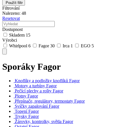
Použít filtr
Filtrování
Nalezeno: 48
Resetovat
Dostupnost
Skladem
15
Výrobci
Whirlpool
6
Fagor
30
Irca
1
EGO
5
Sporáky Fagor
Knoflíky a podložky knoflíků Fagor
Motory a turbíny Fagor
Pečící plechy a rošty Fagor
Plotny Fagor
Přepínače, regulátory, termostaty Fagor
Svíčky zapalování Fagor
Topení Fagor
Trysky Fagor
Žárovky, kontrolky, světla Fagor
Ostatní Fagor