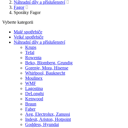
Náhradní díly a příslušenství
Fagor
Sporáky Fagor
Vyberte kategorii
Malé spotřebiče
Velké spotřebiče
Náhradní díly a příslušenství
Krups
Tefal
Rowenta
Beko, Blomberg, Grundig
Gorenje, Mora, Hisense
Whirlpool, Bauknecht
Moulinex
WMF
Lagostina
DeLonghi
Kenwood
Braun
Faber
Aeg, Electrolux, Zanussi
Indesit, Ariston, Hotpoint
Goddess, Hyundai