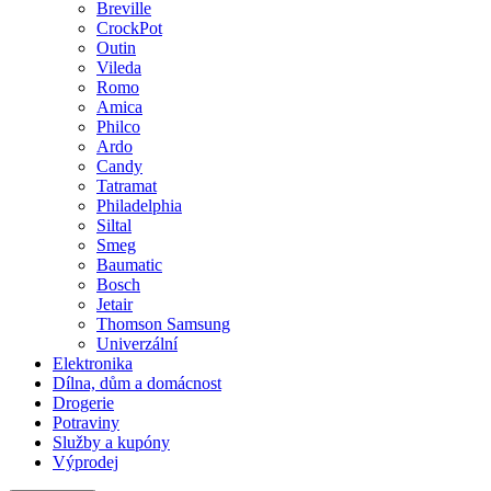
Breville
CrockPot
Outin
Vileda
Romo
Amica
Philco
Ardo
Candy
Tatramat
Philadelphia
Siltal
Smeg
Baumatic
Bosch
Jetair
Thomson Samsung
Univerzální
Elektronika
Dílna, dům a domácnost
Drogerie
Potraviny
Služby a kupóny
Výprodej