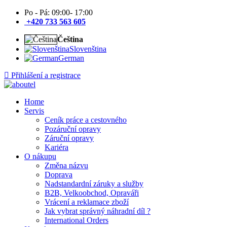
Po - Pá: 09:00- 17:00
+420 733 563 605
Čeština
Slovenština
German
Přihlášení a registrace
Home
Servis
Ceník práce a cestovného
Pozáruční opravy
Záruční opravy
Kariéra
O nákupu
Změna názvu
Doprava
Nadstandardní záruky a služby
B2B, Velkoobchod, Opraváři
Vrácení a reklamace zboží
Jak vybrat správný náhradní díl ?
International Orders