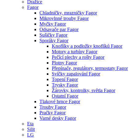
Dražice
Fagor
Chladničky, mrazničky Fagor
Mikrovlnné trouby Fagor
Myčky Fagor
Odsavače par Fagor
Sušičky Fagor
Sporáky Fagor
Knoflíky a podložky knoflíků Fagor
Motory a turbíny Fagor
Pečící plechy a rošty Fagor
Plotny Fagor
Přepínače, regulátory, termostaty Fagor
Svíčky zapalování Fagor
Topení Fagor
Trysky Fagor
Žárovky, kontrolky, světla Fagor
Ostatní Fagor
Tlakové hrnce Fagor
Trouby Fagor
Pračky Fagor
Varné desky Fagor
Eta
Silit
LG