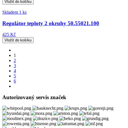
Skladem 1 ks
Regulátor teploty 2 okruhy 50.55021.100
425 Kč
1
2
3
4
5
6
Autorizovaný servis značek