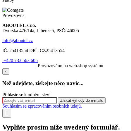
Platby
Provozovna
ABOUTEL s.r.o.
Dvorská 476/14a, Liberec 5, PSČ: 46005
info@aboutel.cz
IČ:
25413554
DIČ:
CZ25413554
+420 733 563 605
SOLARIS.media
| Provozováno na web-shop systému
×
Než odejdete, získejte něco navíc...
Přihlaste se k odběru slev!
Souhlasím se zpracováním osobních údajů.
Vyplňte prosím níže uvedený formulář.