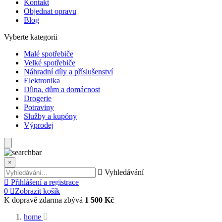
Kontakt
Objednat opravu
Blog
Vyberte kategorii
Malé spotřebiče
Velké spotřebiče
Náhradní díly a příslušenství
Elektronika
Dílna, dům a domácnost
Drogerie
Potraviny
Služby a kupóny
Výprodej
×
Vyhledávání
Přihlášení a registrace
0
Zobrazit košík
K dopravě zdarma zbývá
1 500 Kč
home