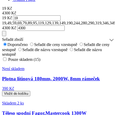
19
Kč
4300
Kč
19
Kč
19,49,59,69,79,89,95,119,129,139,149,190,244,280,290,319,346,3
4300
Kč
Seřadit zboží
Doporučeno
Seřadit dle ceny vzestupně
Seřadit dle ceny
sestupně
Seřadit dle názvu vzestupně
Seřadit dle názvu
sestupně
Pouze skladem (15)
Není skladem
Plotna litinová 180mm, 2000W, 8mm rámeček
390 Kč
Skladem 2 ks
Těleso spodní Fagor,Mastercook 1300W