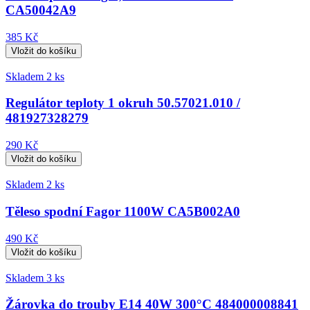
CA50042A9
385 Kč
Skladem 2 ks
Regulátor teploty 1 okruh 50.57021.010 /
481927328279
290 Kč
Skladem 2 ks
Těleso spodní Fagor 1100W CA5B002A0
490 Kč
Skladem 3 ks
Žárovka do trouby E14 40W 300°C 484000008841