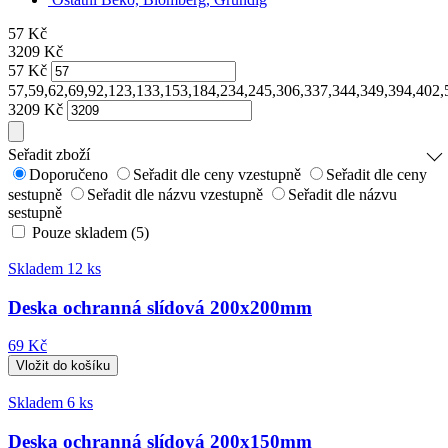
57
Kč
3209
Kč
57
Kč
57,59,62,69,92,123,133,153,184,234,245,306,337,344,349,394,402
3209
Kč
Seřadit zboží
Doporučeno
Seřadit dle ceny vzestupně
Seřadit dle ceny
sestupně
Seřadit dle názvu vzestupně
Seřadit dle názvu
sestupně
Pouze skladem (5)
Skladem 12 ks
Deska ochranná slídová 200x200mm
69 Kč
Skladem 6 ks
Deska ochranná slídová 200x150mm