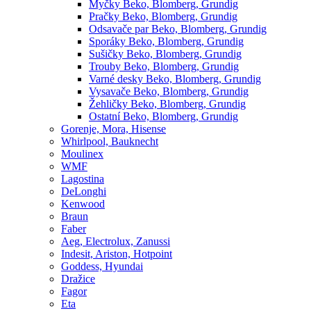
Myčky Beko, Blomberg, Grundig
Pračky Beko, Blomberg, Grundig
Odsavače par Beko, Blomberg, Grundig
Sporáky Beko, Blomberg, Grundig
Sušičky Beko, Blomberg, Grundig
Trouby Beko, Blomberg, Grundig
Varné desky Beko, Blomberg, Grundig
Vysavače Beko, Blomberg, Grundig
Žehličky Beko, Blomberg, Grundig
Ostatní Beko, Blomberg, Grundig
Gorenje, Mora, Hisense
Whirlpool, Bauknecht
Moulinex
WMF
Lagostina
DeLonghi
Kenwood
Braun
Faber
Aeg, Electrolux, Zanussi
Indesit, Ariston, Hotpoint
Goddess, Hyundai
Dražice
Fagor
Eta