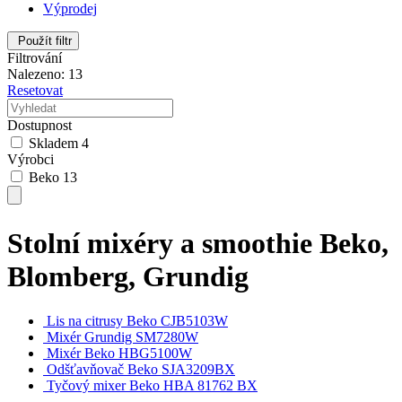
Výprodej
Použít filtr
Filtrování
Nalezeno: 13
Resetovat
Dostupnost
Skladem
4
Výrobci
Beko
13
Stolní mixéry a smoothie Beko,
Blomberg, Grundig
Lis na citrusy Beko CJB5103W
Mixér Grundig SM7280W
Mixér Beko HBG5100W
Odšťavňovač Beko SJA3209BX
Tyčový mixer Beko HBA 81762 BX