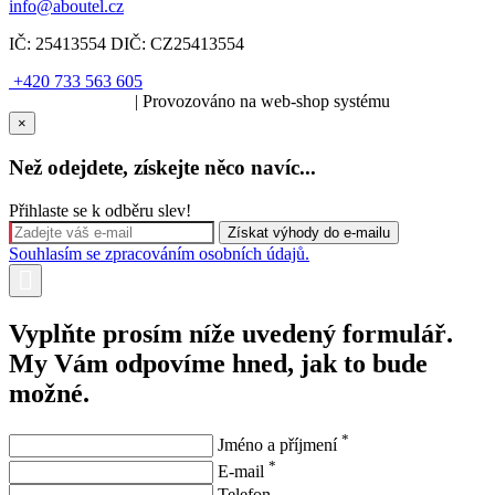
info@aboutel.cz
IČ:
25413554
DIČ:
CZ25413554
+420 733 563 605
SOLARIS.media
| Provozováno na web-shop systému
×
Než odejdete, získejte něco navíc...
Přihlaste se k odběru slev!
Souhlasím se zpracováním osobních údajů.
Vyplňte prosím níže uvedený formulář.
My Vám odpovíme hned, jak to bude
možné.
*
Jméno a příjmení
*
E-mail
Telefon