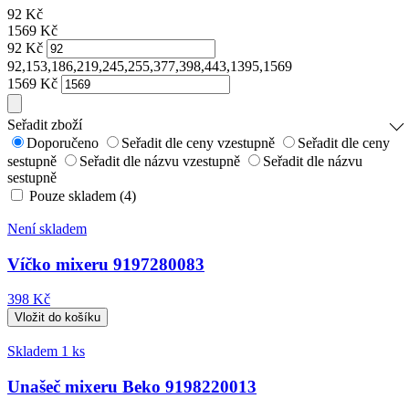
92
Kč
1569
Kč
92
Kč
92,153,186,219,245,255,377,398,443,1395,1569
1569
Kč
Seřadit zboží
Doporučeno
Seřadit dle ceny vzestupně
Seřadit dle ceny
sestupně
Seřadit dle názvu vzestupně
Seřadit dle názvu
sestupně
Pouze skladem (4)
Není skladem
Víčko mixeru 9197280083
398 Kč
Skladem 1 ks
Unašeč mixeru Beko 9198220013