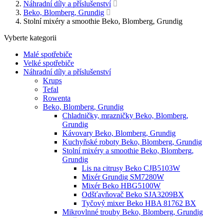
Náhradní díly a příslušenství
Beko, Blomberg, Grundig
Stolní mixéry a smoothie Beko, Blomberg, Grundig
Vyberte kategorii
Malé spotřebiče
Velké spotřebiče
Náhradní díly a příslušenství
Krups
Tefal
Rowenta
Beko, Blomberg, Grundig
Chladničky, mrazničky Beko, Blomberg,
Grundig
Kávovary Beko, Blomberg, Grundig
Kuchyňské roboty Beko, Blomberg, Grundig
Stolní mixéry a smoothie Beko, Blomberg,
Grundig
Lis na citrusy Beko CJB5103W
Mixér Grundig SM7280W
Mixér Beko HBG5100W
Odšťavňovač Beko SJA3209BX
Tyčový mixer Beko HBA 81762 BX
Mikrovlnné trouby Beko, Blomberg, Grundig