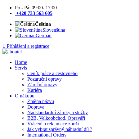
Po - Pá: 09:00- 17:00
+420 733 563 605
Čeština
Slovenština
German
Přihlášení a registrace
Home
Servis
Ceník práce a cestovného
Pozáruční opravy
Záruční opravy
Kariéra
O nákupu
Změna názvu
Doprava
Nadstandardní záruky a služby
B2B, Velkoobchod, Opraváři
Vrácení a reklamace zboží
Jak vybrat správný náhradní díl ?
International Orders