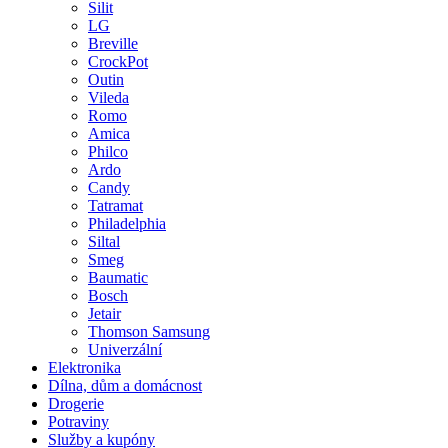
Silit
LG
Breville
CrockPot
Outin
Vileda
Romo
Amica
Philco
Ardo
Candy
Tatramat
Philadelphia
Siltal
Smeg
Baumatic
Bosch
Jetair
Thomson Samsung
Univerzální
Elektronika
Dílna, dům a domácnost
Drogerie
Potraviny
Služby a kupóny