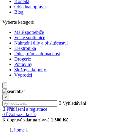
Kontakt
Objednat opravu
Blog
Vyberte kategorii
Malé spotřebiče
Velké spotřebiče
Náhradní díly a příslušenství
Elektronika
Dílna, dům a domácnost
Drogerie
Potraviny
Služby a kupóny
Výprodej
×
Vyhledávání
Přihlášení a registrace
0
Zobrazit košík
K dopravě zdarma zbývá
1 500 Kč
home