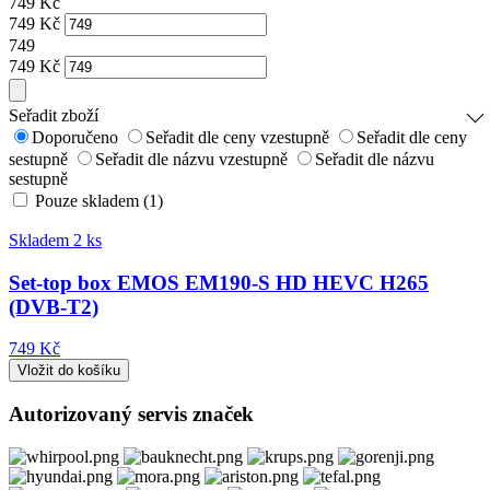
749
Kč
749
Kč
749
749
Kč
Seřadit zboží
Doporučeno
Seřadit dle ceny vzestupně
Seřadit dle ceny
sestupně
Seřadit dle názvu vzestupně
Seřadit dle názvu
sestupně
Pouze skladem (1)
Skladem 2 ks
Set-top box EMOS EM190-S HD HEVC H265
(DVB-T2)
749 Kč
Autorizovaný servis značek