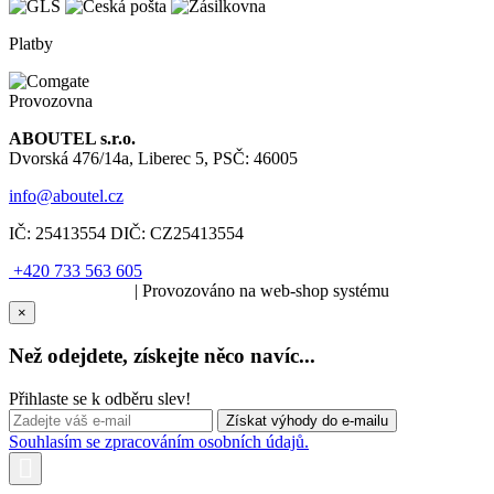
Platby
Provozovna
ABOUTEL s.r.o.
Dvorská 476/14a, Liberec 5, PSČ: 46005
info@aboutel.cz
IČ:
25413554
DIČ:
CZ25413554
+420 733 563 605
SOLARIS.media
| Provozováno na web-shop systému
×
Než odejdete, získejte něco navíc...
Přihlaste se k odběru slev!
Souhlasím se zpracováním osobních údajů.