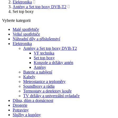
Elektronika
Antény a Set top boxy DVB-T2
Set top boxy
Vyberte kategorii
Malé spotřebiče
Velké spotřebiče
Náhradní díly a příslušenství
Elektronika
Antény a Set top boxy DVB-T2
VF technika
Set top boxy
Konzole a držáky antén
Antény
Baterie a nabíjení
Kabely
Meteostanice a teploměry
Soundboxy a rádia
Termostaty a detektory kouře
TV držáky a univerzální ovladače
Dílna, dům a domácnost
Drogerie
Potraviny
Služby a kupóny