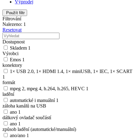
Výprodej
Použít filtr
Filtrování
Nalezeno: 1
Resetovat
Dostupnost
Skladem
1
Výrobci
Emos
1
konektory
1× USB 2.0, 1× HDMI 1.4, 1× miniUSB, 1× IEC, 1× SCART
1
formát
mpeg 2, mpeg 4, h.264, h.265, HEVC
1
ladění
automatické i manuální
1
záloha kanálů na USB
ano
1
dálkový ovladač součástí
ano
1
způsob ladění (automatické/manuální)
ano/ano
1