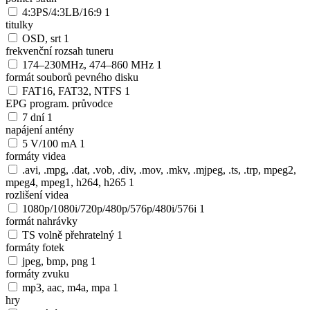
4:3PS/4:3LB/16:9
1
titulky
OSD, srt
1
frekvenční rozsah tuneru
174–230MHz, 474–860 MHz
1
formát souborů pevného disku
FAT16, FAT32, NTFS
1
EPG program. průvodce
7 dní
1
napájení antény
5 V/100 mA
1
formáty videa
.avi, .mpg, .dat, .vob, .div, .mov, .mkv, .mjpeg, .ts, .trp, mpeg2,
mpeg4, mpeg1, h264, h265
1
rozlišení videa
1080p/1080i/720p/480p/576p/480i/576i
1
formát nahrávky
TS volně přehratelný
1
formáty fotek
jpeg, bmp, png
1
formáty zvuku
mp3, aac, m4a, mpa
1
hry