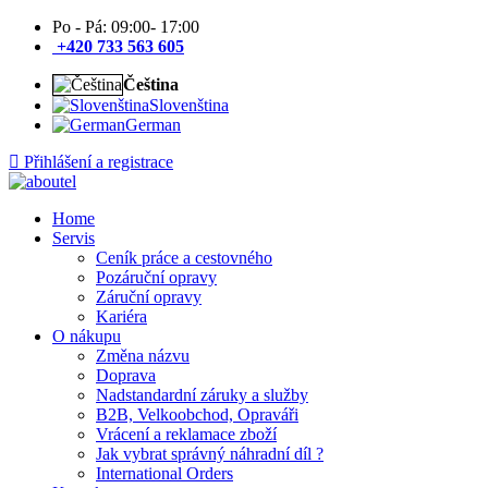
Po - Pá: 09:00- 17:00
+420 733 563 605
Čeština
Slovenština
German
Přihlášení a registrace
Home
Servis
Ceník práce a cestovného
Pozáruční opravy
Záruční opravy
Kariéra
O nákupu
Změna názvu
Doprava
Nadstandardní záruky a služby
B2B, Velkoobchod, Opraváři
Vrácení a reklamace zboží
Jak vybrat správný náhradní díl ?
International Orders