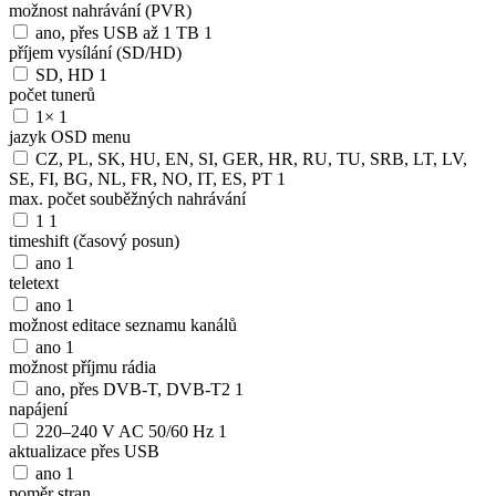
možnost nahrávání (PVR)
ano, přes USB až 1 TB
1
příjem vysílání (SD/HD)
SD, HD
1
počet tunerů
1×
1
jazyk OSD menu
CZ, PL, SK, HU, EN, SI, GER, HR, RU, TU, SRB, LT, LV,
SE, FI, BG, NL, FR, NO, IT, ES, PT
1
max. počet souběžných nahrávání
1
1
timeshift (časový posun)
ano
1
teletext
ano
1
možnost editace seznamu kanálů
ano
1
možnost příjmu rádia
ano, přes DVB-T, DVB-T2
1
napájení
220–240 V AC 50/60 Hz
1
aktualizace přes USB
ano
1
poměr stran