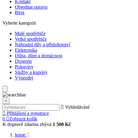
Kontakt
Objednat opravu
Blog
Vyberte kategorii
Malé spotřebiče
Velké spotřebiče
Náhradní díly a příslušenství
Elektronika
Dílna, dům a domácnost
Drogerie
Potraviny
Služby a kupóny
Výprodej
×
Vyhledávání
Přihlášení a registrace
0
Zobrazit košík
K dopravě zdarma zbývá
1 500 Kč
home