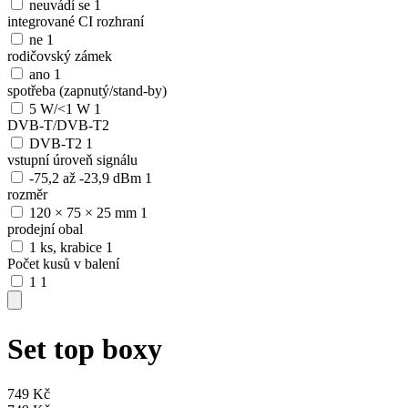
neuvádí se
1
integrované CI rozhraní
ne
1
rodičovský zámek
ano
1
spotřeba (zapnutý/stand-by)
5 W/<1 W
1
DVB-T/DVB-T2
DVB-T2
1
vstupní úroveň signálu
-75,2 až -23,9 dBm
1
rozměr
120 × 75 × 25 mm
1
prodejní obal
1 ks, krabice
1
Počet kusů v balení
1
1
Set top boxy
749
Kč