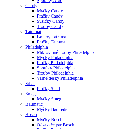
Sporáky Ardo
Candy
Myčky Candy
Pračky Candy
Sušičky Candy
Trouby Candy
Tatramat
Bojlery Tatramat
Pračky Tatramat
Philadelphia
Mikrovlnné trouby Philadelphia
Myčky Philadelphia
Pračky Philadelphia
Sporáky Philadelphia
Trouby Philadelphia
Varné desky Philadelphia
Siltal
Pračky Siltal
Smeg
Myčky Smeg
Baumatic
Myčky Baumatic
Bosch
Myčky Bosch
Odsavače par Bosch