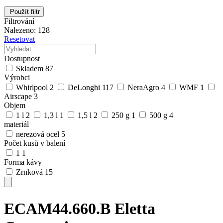
Použít filtr
Filtrování
Nalezeno: 128
Resetovat
Dostupnost
Skladem
87
Výrobci
Whirlpool
2
DeLonghi
117
NeraAgro
4
WMF
1
Airscape
3
Objem
1 l
2
1,3 l
1
1,5 l
2
250 g
1
500 g
4
materiál
nerezová ocel
5
Počet kusů v balení
1
1
Forma kávy
Zrnková
15
ECAM44.660.B Eletta