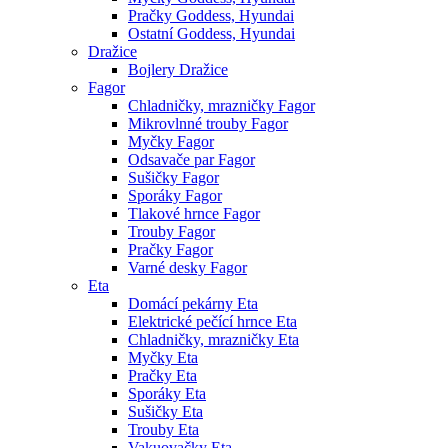
Pračky Goddess, Hyundai
Ostatní Goddess, Hyundai
Dražice
Bojlery Dražice
Fagor
Chladničky, mrazničky Fagor
Mikrovlnné trouby Fagor
Myčky Fagor
Odsavače par Fagor
Sušičky Fagor
Sporáky Fagor
Tlakové hrnce Fagor
Trouby Fagor
Pračky Fagor
Varné desky Fagor
Eta
Domácí pekárny Eta
Elektrické pečící hrnce Eta
Chladničky, mrazničky Eta
Myčky Eta
Pračky Eta
Sporáky Eta
Sušičky Eta
Trouby Eta
Vakuovačky Eta