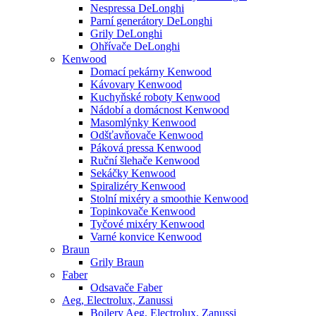
Nespressa DeLonghi
Parní generátory DeLonghi
Grily DeLonghi
Ohřívače DeLonghi
Kenwood
Domací pekárny Kenwood
Kávovary Kenwood
Kuchyňské roboty Kenwood
Nádobí a domácnost Kenwood
Masomlýnky Kenwood
Odšťavňovače Kenwood
Páková pressa Kenwood
Ruční šlehače Kenwood
Sekáčky Kenwood
Spiralizéry Kenwood
Stolní mixéry a smoothie Kenwood
Topinkovače Kenwood
Tyčové mixéry Kenwood
Varné konvice Kenwood
Braun
Grily Braun
Faber
Odsavače Faber
Aeg, Electrolux, Zanussi
Bojlery Aeg, Electrolux, Zanussi