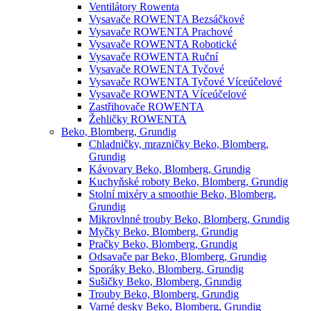
Ventilátory Rowenta
Vysavače ROWENTA Bezsáčkové
Vysavače ROWENTA Prachové
Vysavače ROWENTA Robotické
Vysavače ROWENTA Ruční
Vysavače ROWENTA Tyčové
Vysavače ROWENTA Tyčové Víceúčelové
Vysavače ROWENTA Víceúčelové
Zastřihovače ROWENTA
Žehličky ROWENTA
Beko, Blomberg, Grundig
Chladničky, mrazničky Beko, Blomberg,
Grundig
Kávovary Beko, Blomberg, Grundig
Kuchyňské roboty Beko, Blomberg, Grundig
Stolní mixéry a smoothie Beko, Blomberg,
Grundig
Mikrovlnné trouby Beko, Blomberg, Grundig
Myčky Beko, Blomberg, Grundig
Pračky Beko, Blomberg, Grundig
Odsavače par Beko, Blomberg, Grundig
Sporáky Beko, Blomberg, Grundig
Sušičky Beko, Blomberg, Grundig
Trouby Beko, Blomberg, Grundig
Varné desky Beko, Blomberg, Grundig