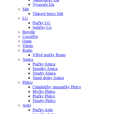
Vysavače Eta
Silit
Tlakové hrnce Silit
LG
Pračky LG
Sušičky LG
Breville
CrockPot
Outin
Vileda
Romo
Vířivé pračky Romo
Amica
Pračky Amica
Sporáky Amica
Trouby Amica
Varné desky Amica
Philco
Chladničky, mrazničky Philco
Myčky Philco
Pračky Philco
Trouby Philco
Ardo
Pračky Ardo