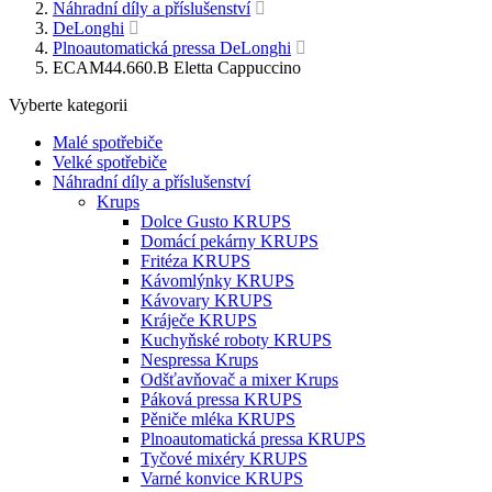
Náhradní díly a příslušenství
DeLonghi
Plnoautomatická pressa DeLonghi
ECAM44.660.B Eletta Cappuccino
Vyberte kategorii
Malé spotřebiče
Velké spotřebiče
Náhradní díly a příslušenství
Krups
Dolce Gusto KRUPS
Domácí pekárny KRUPS
Fritéza KRUPS
Kávomlýnky KRUPS
Kávovary KRUPS
Kráječe KRUPS
Kuchyňské roboty KRUPS
Nespressa Krups
Odšťavňovač a mixer Krups
Páková pressa KRUPS
Pěniče mléka KRUPS
Plnoautomatická pressa KRUPS
Tyčové mixéry KRUPS
Varné konvice KRUPS