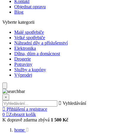
Kontakt
Objednat opravu
Blog
Vyberte kategorii
Malé spotřebiče
Velké spotřebiče
Náhradní díly a příslušenství
Elektronika
Dílna, dům a domácnost
Drogerie
Potraviny
Služby a kupóny
Výprodej
×
Vyhledávání
Přihlášení a registrace
0
Zobrazit košík
K dopravě zdarma zbývá
1 500 Kč
home