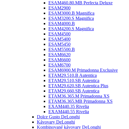
ESAM460.80.MB Perfecta Deluxe
ESAM2900
ESAM3000.B Magnifica
ESAM3200.S Magnifica
ESAM4000.B
ESAM4200.S Magnifica
ESAM4500
ESAM5400
ESAM5450
ESAM5500.B
ESAM6620
ESAM6600
ESAM6700
ESAM6900.M Primadonna Exclusive
ETAM29.510.B Autentica
ETAM29.510.SB Autentica
ETAM29.620.SB Autentica Plus
ETAM29.660.SB Autentica
ETAM36.365.M Primadonna XS
ETAM36.365.MB Primadonna XS
EXAM440.35 Rivelia
EXAM440.55 Rivelia
Dolce Gusto DeLonghi
Kávovary DeLonghi
Kombinované kávovary DeLonghi