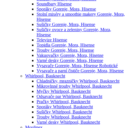
Soundbary Hisense
Sporáky Gorenje, Mora, Hisense
Stolní mixéry a smoothie makery Gorenje, Mora,
Hisense
Sušičky Gorenje, Mora, Hisense
Sušičky ovoce a zeleniny Gorenje, Mora,
Hisense
Televize Hisense
Topidla Gorenje, Mora, Hisense
Trouby Gorenje, Mora, Hisense
Vakuovačky Gorenje, Mora, Hisense
Varné desky Gorenje, Mora, Hisense
Vysavače Gorenje, Mora, Hisense Robotické
Vysavače a parní čističe Gorenje, Mora, Hisense
Whirlpool, Bauknecht
Chladničky, mrazničky Whirlpool, Bauknecht
Mikrovlnné trouby Whirlpool, Bauknecht
Myčky Whirlpool, Bauknecht
Odsavače par Whirlpool, Bauknecht
Pračky Whirlpool, Bauknecht
Sporáky Whirlpool, Bauknecht
Sušičky Whirlpool, Bauknecht
Trouby Whirlpool, Bauknecht
Varné desky Whirlpool, Bauknecht
Moulinex