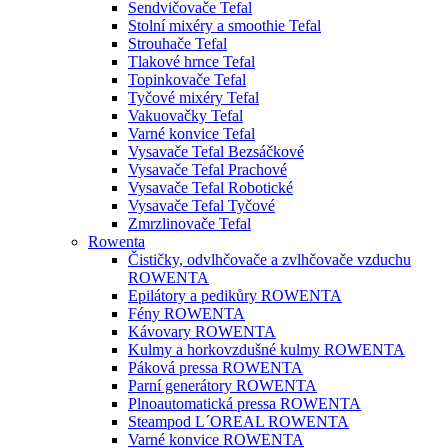
Sendvičovače Tefal
Stolní mixéry a smoothie Tefal
Strouhače Tefal
Tlakové hrnce Tefal
Topinkovače Tefal
Tyčové mixéry Tefal
Vakuovačky Tefal
Varné konvice Tefal
Vysavače Tefal Bezsáčkové
Vysavače Tefal Prachové
Vysavače Tefal Robotické
Vysavače Tefal Tyčové
Zmrzlinovače Tefal
Rowenta
Čističky, odvlhčovače a zvlhčovače vzduchu
ROWENTA
Epilátory a pedikůry ROWENTA
Fény ROWENTA
Kávovary ROWENTA
Kulmy a horkovzdušné kulmy ROWENTA
Páková pressa ROWENTA
Parní generátory ROWENTA
Plnoautomatická pressa ROWENTA
Steampod L´OREAL ROWENTA
Varné konvice ROWENTA