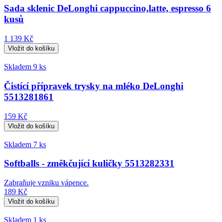
Sada sklenic DeLonghi cappuccino,latte, espresso 6
kusů
1 139 Kč
Skladem 9 ks
Čistící přípravek trysky na mléko DeLonghi
5513281861
159 Kč
Skladem 7 ks
Softballs - změkčující kuličky 5513282331
Zabraňuje vzniku vápence.
189 Kč
Skladem 1 ks