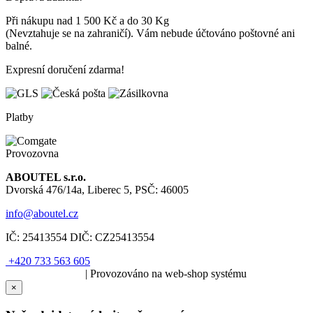
Při nákupu nad 1 500 Kč a do 30 Kg
(Nevztahuje se na zahraničí). Vám nebude účtováno poštovné ani
balné.
Expresní doručení zdarma!
Platby
Provozovna
ABOUTEL s.r.o.
Dvorská 476/14a, Liberec 5, PSČ: 46005
info@aboutel.cz
IČ:
25413554
DIČ:
CZ25413554
+420 733 563 605
SOLARIS.media
| Provozováno na web-shop systému
×