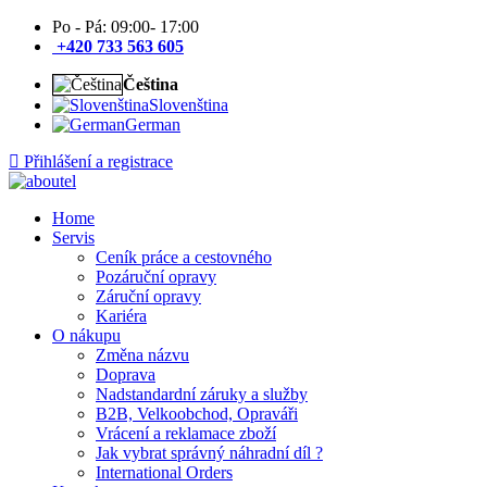
Po - Pá: 09:00- 17:00
+420 733 563 605
Čeština
Slovenština
German
Přihlášení a registrace
Home
Servis
Ceník práce a cestovného
Pozáruční opravy
Záruční opravy
Kariéra
O nákupu
Změna názvu
Doprava
Nadstandardní záruky a služby
B2B, Velkoobchod, Opraváři
Vrácení a reklamace zboží
Jak vybrat správný náhradní díl ?
International Orders