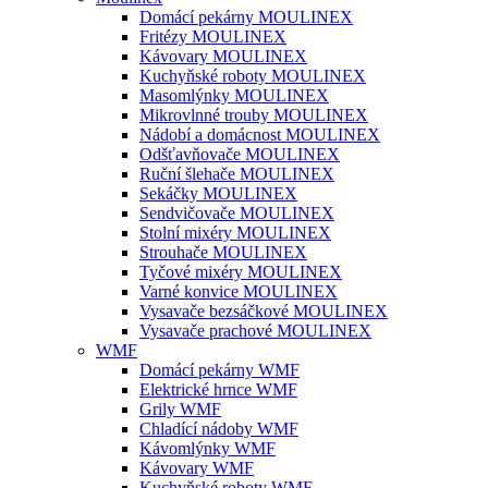
Domácí pekárny MOULINEX
Fritézy MOULINEX
Kávovary MOULINEX
Kuchyňské roboty MOULINEX
Masomlýnky MOULINEX
Mikrovlnné trouby MOULINEX
Nádobí a domácnost MOULINEX
Odšťavňovače MOULINEX
Ruční šlehače MOULINEX
Sekáčky MOULINEX
Sendvičovače MOULINEX
Stolní mixéry MOULINEX
Strouhače MOULINEX
Tyčové mixéry MOULINEX
Varné konvice MOULINEX
Vysavače bezsáčkové MOULINEX
Vysavače prachové MOULINEX
WMF
Domácí pekárny WMF
Elektrické hrnce WMF
Grily WMF
Chladící nádoby WMF
Kávomlýnky WMF
Kávovary WMF
Kuchyňské roboty WMF