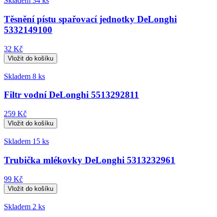
Skladem 34 ks
Těsnění pístu spařovací jednotky DeLonghi
5332149100
32 Kč
Skladem 8 ks
Filtr vodní DeLonghi 5513292811
259 Kč
Skladem 15 ks
Trubička mlékovky DeLonghi 5313232961
99 Kč
Skladem 2 ks