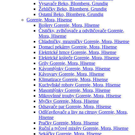
Vysavače Beko, Blomberg, Grundig
Žehličky Beko, Blomberg, Grundig
Ostatní Beko, Blomberg, Grundig
Gorenje, Mora, Hisense
Bojlery Gorenje, Mora, Hisense
Čističky, zvlhčovače a odvlhčovače Gorenje,
Mora, Hisense
Chladničky, mrazničky Gorenje, Mora, Hisense
Domací pekárny Gorenje, Mora, Hisense
Elektrické hrnce Gorenje, Mora, Hisense
Elektrické kráječe Gorenje, Mora, Hisense
Grily Gorenje, Mora, Hisense
Kávomlýnky Gorenje, Mora, Hisense
Kávovary Gorenje, Mora, Hisense
Klimatizace Gorenje, Mora, Hisense
Kuchyňské roboty Gorenje, Mora, Hisense
Masomlýnky Gorenje, Mora, Hisense
Mikrovlnné trouby Gorenje, Mora, Hisense
Myčky Gorenje, Mora, Hisense
Odsavače par Gorenje, Mora, Hisense
Odšťavňovače a lisy na citrusy Gorenje, Mora,
Hisense
Pračky Gorenje, Mora, Hisense
Ruční a tyčové mixéry Gorenje, Mora, Hisense
Sekáčky Gorenje, Mora, Hisense