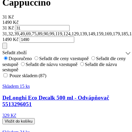
Cappuccino
31
Kč
1490
Kč
31
Kč
31,32,39,49,69,75,89,90,99,119,124,129,139,149,159,169,179,185
1490
Kč
Seřadit zboží
Doporučeno
Seřadit dle ceny vzestupně
Seřadit dle ceny
sestupně
Seřadit dle názvu vzestupně
Seřadit dle názvu
sestupně
Pouze skladem (87)
Skladem 15 ks
DeLonghi Eco Decalk 500 ml - Odvápňovač
5513296051
329 Kč