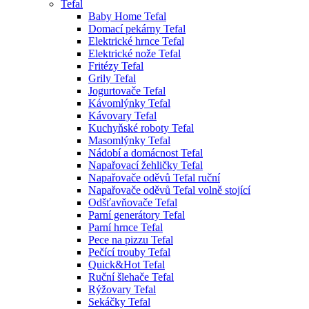
Tefal
Baby Home Tefal
Domací pekárny Tefal
Elektrické hrnce Tefal
Elektrické nože Tefal
Fritézy Tefal
Grily Tefal
Jogurtovače Tefal
Kávomlýnky Tefal
Kávovary Tefal
Kuchyňské roboty Tefal
Masomlýnky Tefal
Nádobí a domácnost Tefal
Napařovací žehličky Tefal
Napařovače oděvů Tefal ruční
Napařovače oděvů Tefal volně stojící
Odšťavňovače Tefal
Parní generátory Tefal
Parní hrnce Tefal
Pece na pizzu Tefal
Pečící trouby Tefal
Quick&Hot Tefal
Ruční šlehače Tefal
Rýžovary Tefal
Sekáčky Tefal