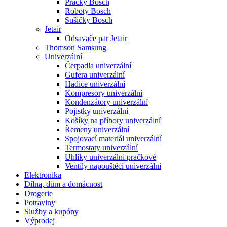
Pračky Bosch
Roboty Bosch
Sušičky Bosch
Jetair
Odsavače par Jetair
Thomson Samsung
Univerzální
Čerpadla univerzální
Gufera univerzální
Hadice univerzální
Kompresory univerzální
Kondenzátory univerzální
Pojistky univerzální
Košíky na příbory univerzální
Řemeny univerzální
Spojovací materiál univerzální
Termostaty univerzální
Uhlíky univerzální pračkové
Ventily napouštěcí univerzální
Elektronika
Dílna, dům a domácnost
Drogerie
Potraviny
Služby a kupóny
Výprodej