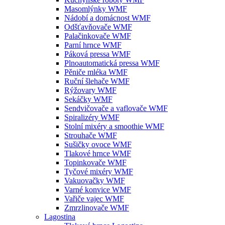
Masomlýnky WMF
Nádobí a domácnost WMF
Odšťavňovače WMF
Palačinkovače WMF
Parní hrnce WMF
Páková pressa WMF
Plnoautomatická pressa WMF
Pěniče mléka WMF
Ruční šlehače WMF
Rýžovary WMF
Sekáčky WMF
Sendvičovače a vaflovače WMF
Spiralizéry WMF
Stolní mixéry a smoothie WMF
Strouhače WMF
Sušičky ovoce WMF
Tlakové hrnce WMF
Topinkovače WMF
Tyčové mixéry WMF
Vakuovačky WMF
Varné konvice WMF
Vařiče vajec WMF
Zmrzlinovače WMF
Lagostina