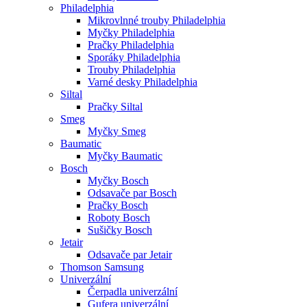
Philadelphia
Mikrovlnné trouby Philadelphia
Myčky Philadelphia
Pračky Philadelphia
Sporáky Philadelphia
Trouby Philadelphia
Varné desky Philadelphia
Siltal
Pračky Siltal
Smeg
Myčky Smeg
Baumatic
Myčky Baumatic
Bosch
Myčky Bosch
Odsavače par Bosch
Pračky Bosch
Roboty Bosch
Sušičky Bosch
Jetair
Odsavače par Jetair
Thomson Samsung
Univerzální
Čerpadla univerzální
Gufera univerzální