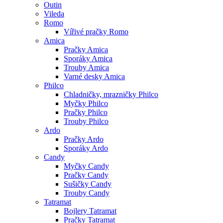
Outin
Vileda
Romo
Vířivé pračky Romo
Amica
Pračky Amica
Sporáky Amica
Trouby Amica
Varné desky Amica
Philco
Chladničky, mrazničky Philco
Myčky Philco
Pračky Philco
Trouby Philco
Ardo
Pračky Ardo
Sporáky Ardo
Candy
Myčky Candy
Pračky Candy
Sušičky Candy
Trouby Candy
Tatramat
Bojlery Tatramat
Pračky Tatramat