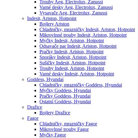
Trouby Aeg, Electrolux, Zanussi
Varné desky Aeg, Electrolux, Zanussi
Vysavače Aeg, Electrolux, Zanussi
Indesit, Ariston, Hotpoint
Bojlery Ariston
Chladničky, mrazničky Indesit, Ariston, Hotpoint
Mikrovlnné trouby Indesit, Ariston, Hotpoint
Myčky Indesit, Ariston, Hotpoint
Odsavače par Indesit, Ariston, Hotpoint
Pračky Indesit, Ariston, Hotpoint
Sporáky Indesit, Ariston, Hotpoint
Sušičky Indesit, Ariston, Hotpoint
Trouby Indesit, Ariston, Hotpoint
Varné desky Indesit, Ariston, Hotpoint
Goddess, Hyundai
Chladničky, mrazničky Goddess, Hyundai
Myčky Goddess, Hyundai
Pračky Goddess, Hyundai
Ostatní Goddess, Hyundai
Dražice
Bojlery Dražice
Fagor
Chladničky, mrazničky Fagor
Mikrovlnné trouby Fagor
Myčky Fagor