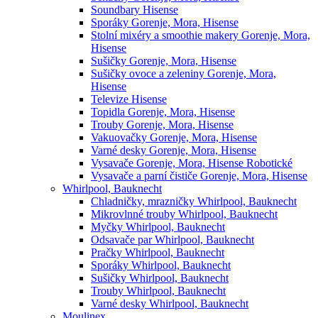
Soundbary Hisense
Sporáky Gorenje, Mora, Hisense
Stolní mixéry a smoothie makery Gorenje, Mora,
Hisense
Sušičky Gorenje, Mora, Hisense
Sušičky ovoce a zeleniny Gorenje, Mora,
Hisense
Televize Hisense
Topidla Gorenje, Mora, Hisense
Trouby Gorenje, Mora, Hisense
Vakuovačky Gorenje, Mora, Hisense
Varné desky Gorenje, Mora, Hisense
Vysavače Gorenje, Mora, Hisense Robotické
Vysavače a parní čističe Gorenje, Mora, Hisense
Whirlpool, Bauknecht
Chladničky, mrazničky Whirlpool, Bauknecht
Mikrovlnné trouby Whirlpool, Bauknecht
Myčky Whirlpool, Bauknecht
Odsavače par Whirlpool, Bauknecht
Pračky Whirlpool, Bauknecht
Sporáky Whirlpool, Bauknecht
Sušičky Whirlpool, Bauknecht
Trouby Whirlpool, Bauknecht
Varné desky Whirlpool, Bauknecht
Moulinex