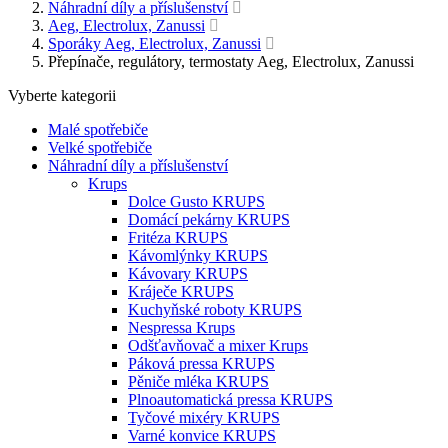
Náhradní díly a příslušenství
Aeg, Electrolux, Zanussi
Sporáky Aeg, Electrolux, Zanussi
Přepínače, regulátory, termostaty Aeg, Electrolux, Zanussi
Vyberte kategorii
Malé spotřebiče
Velké spotřebiče
Náhradní díly a příslušenství
Krups
Dolce Gusto KRUPS
Domácí pekárny KRUPS
Fritéza KRUPS
Kávomlýnky KRUPS
Kávovary KRUPS
Kráječe KRUPS
Kuchyňské roboty KRUPS
Nespressa Krups
Odšťavňovač a mixer Krups
Páková pressa KRUPS
Pěniče mléka KRUPS
Plnoautomatická pressa KRUPS
Tyčové mixéry KRUPS
Varné konvice KRUPS