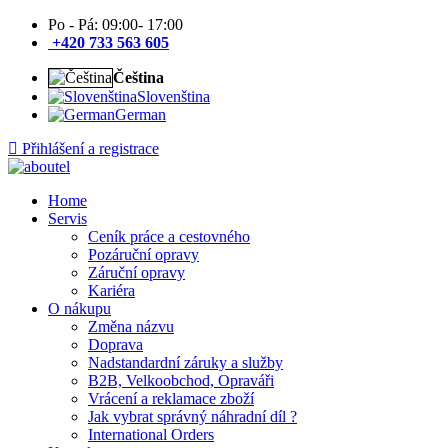
Po - Pá: 09:00- 17:00
+420 733 563 605
Čeština
Slovenština
German
Přihlášení a registrace
Home
Servis
Ceník práce a cestovného
Pozáruční opravy
Záruční opravy
Kariéra
O nákupu
Změna názvu
Doprava
Nadstandardní záruky a služby
B2B, Velkoobchod, Opraváři
Vrácení a reklamace zboží
Jak vybrat správný náhradní díl ?
International Orders