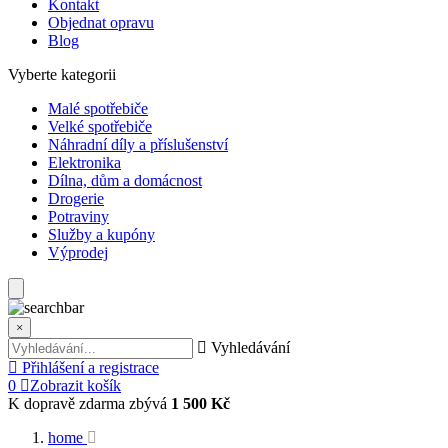
Kontakt
Objednat opravu
Blog
Vyberte kategorii
Malé spotřebiče
Velké spotřebiče
Náhradní díly a příslušenství
Elektronika
Dílna, dům a domácnost
Drogerie
Potraviny
Služby a kupóny
Výprodej
×
Vyhledávání
Přihlášení a registrace
0
Zobrazit košík
K dopravě zdarma zbývá
1 500 Kč
home