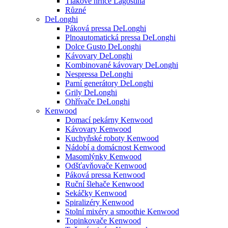
Tlakové hrnce Lagostina
Různé
DeLonghi
Páková pressa DeLonghi
Plnoautomatická pressa DeLonghi
Dolce Gusto DeLonghi
Kávovary DeLonghi
Kombinované kávovary DeLonghi
Nespressa DeLonghi
Parní generátory DeLonghi
Grily DeLonghi
Ohřívače DeLonghi
Kenwood
Domací pekárny Kenwood
Kávovary Kenwood
Kuchyňské roboty Kenwood
Nádobí a domácnost Kenwood
Masomlýnky Kenwood
Odšťavňovače Kenwood
Páková pressa Kenwood
Ruční šlehače Kenwood
Sekáčky Kenwood
Spiralizéry Kenwood
Stolní mixéry a smoothie Kenwood
Topinkovače Kenwood