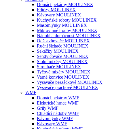
Domácí pekárny MOULINEX
Fritézy MOULINEX
Kávovary MOULINEX
Kuchyňské roboty MOULINEX
Masomlýnky MOULINEX
Mikrovlnné trouby MOULINEX
Nádobí a domácnost MOULINEX
Odšťavňovače MOULINEX
Ruční šlehače MOULINEX
Sekáčky MOULINEX
Sendvičovače MOULINEX
Stolní mixéry MOULINEX
Strouhače MOULINEX
Tyčové mixéry MOULINEX
Varné konvice MOULINEX
Vysavače bezsáčkové MOULINEX
Vysavače prachové MOULINEX
WMF
Domácí pekárny WMF
Elektrické hrnce WMF
Grily WMF
Chladící nádoby WMF
Kávomlýnky WMF
Kávovary WMF
Kuchyňské roboty WMF