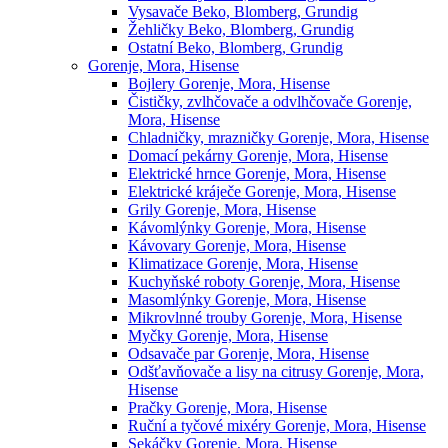
Vysavače Beko, Blomberg, Grundig
Žehličky Beko, Blomberg, Grundig
Ostatní Beko, Blomberg, Grundig
Gorenje, Mora, Hisense
Bojlery Gorenje, Mora, Hisense
Čističky, zvlhčovače a odvlhčovače Gorenje,
Mora, Hisense
Chladničky, mrazničky Gorenje, Mora, Hisense
Domací pekárny Gorenje, Mora, Hisense
Elektrické hrnce Gorenje, Mora, Hisense
Elektrické kráječe Gorenje, Mora, Hisense
Grily Gorenje, Mora, Hisense
Kávomlýnky Gorenje, Mora, Hisense
Kávovary Gorenje, Mora, Hisense
Klimatizace Gorenje, Mora, Hisense
Kuchyňské roboty Gorenje, Mora, Hisense
Masomlýnky Gorenje, Mora, Hisense
Mikrovlnné trouby Gorenje, Mora, Hisense
Myčky Gorenje, Mora, Hisense
Odsavače par Gorenje, Mora, Hisense
Odšťavňovače a lisy na citrusy Gorenje, Mora,
Hisense
Pračky Gorenje, Mora, Hisense
Ruční a tyčové mixéry Gorenje, Mora, Hisense
Sekáčky Gorenje, Mora, Hisense