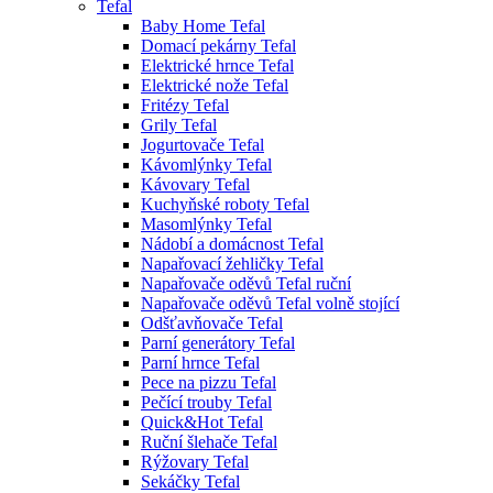
Tefal
Baby Home Tefal
Domací pekárny Tefal
Elektrické hrnce Tefal
Elektrické nože Tefal
Fritézy Tefal
Grily Tefal
Jogurtovače Tefal
Kávomlýnky Tefal
Kávovary Tefal
Kuchyňské roboty Tefal
Masomlýnky Tefal
Nádobí a domácnost Tefal
Napařovací žehličky Tefal
Napařovače oděvů Tefal ruční
Napařovače oděvů Tefal volně stojící
Odšťavňovače Tefal
Parní generátory Tefal
Parní hrnce Tefal
Pece na pizzu Tefal
Pečící trouby Tefal
Quick&Hot Tefal
Ruční šlehače Tefal
Rýžovary Tefal
Sekáčky Tefal