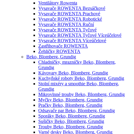
Ventilátory Rowenta
Vysavače ROWENTA Bezsáčkové
Vysavače ROWENTA Prachové
Vysavače ROWENTA Robotické
Vysavače ROWENTA Ruční
Vysavače ROWENTA Tyčové
Vysavače ROWENTA Tyčové Víceúčelové
Vysavače ROWENTA Víceúčelové
Zastřihovače ROWENTA
Žehličky ROWENTA
Beko, Blomberg, Grundig
Chladničky, mrazničky Beko, Blomberg,
Grundig
Kávovary Beko, Blomberg, Grundig
Kuchyňské roboty Beko, Blomberg, Grundig
Stolní mixéry a smoothie Beko, Blomberg,
Grundig
Mikrovlnné trouby Beko, Blomberg, Grundig
Myčky Beko, Blomberg, Grundig
Pračky Beko, Blomberg, Grundig
Odsavače par Beko, Blomberg, Grundig
Sporáky Beko, Blomberg, Grundig
Sušičky Beko, Blomberg, Grundig
Trouby Beko, Blomberg, Grundig
Varné desky Beko, Blomberg, Grundig