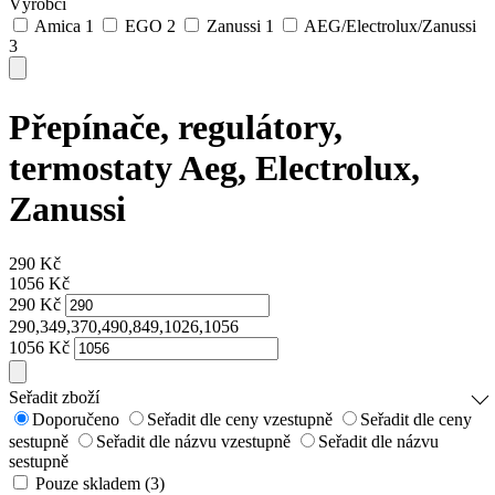
Výrobci
Amica
1
EGO
2
Zanussi
1
AEG/Electrolux/Zanussi
3
Přepínače, regulátory,
termostaty Aeg, Electrolux,
Zanussi
290
Kč
1056
Kč
290
Kč
290,349,370,490,849,1026,1056
1056
Kč
Seřadit zboží
Doporučeno
Seřadit dle ceny vzestupně
Seřadit dle ceny
sestupně
Seřadit dle názvu vzestupně
Seřadit dle názvu
sestupně
Pouze skladem (3)