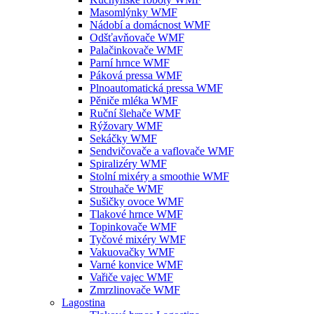
Masomlýnky WMF
Nádobí a domácnost WMF
Odšťavňovače WMF
Palačinkovače WMF
Parní hrnce WMF
Páková pressa WMF
Plnoautomatická pressa WMF
Pěniče mléka WMF
Ruční šlehače WMF
Rýžovary WMF
Sekáčky WMF
Sendvičovače a vaflovače WMF
Spiralizéry WMF
Stolní mixéry a smoothie WMF
Strouhače WMF
Sušičky ovoce WMF
Tlakové hrnce WMF
Topinkovače WMF
Tyčové mixéry WMF
Vakuovačky WMF
Varné konvice WMF
Vařiče vajec WMF
Zmrzlinovače WMF
Lagostina