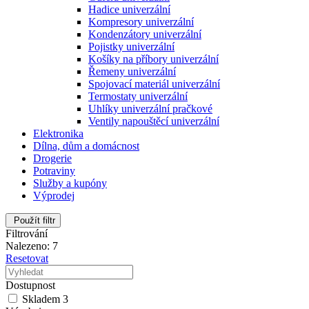
Hadice univerzální
Kompresory univerzální
Kondenzátory univerzální
Pojistky univerzální
Košíky na příbory univerzální
Řemeny univerzální
Spojovací materiál univerzální
Termostaty univerzální
Uhlíky univerzální pračkové
Ventily napouštěcí univerzální
Elektronika
Dílna, dům a domácnost
Drogerie
Potraviny
Služby a kupóny
Výprodej
Použít filtr
Filtrování
Nalezeno: 7
Resetovat
Dostupnost
Skladem
3