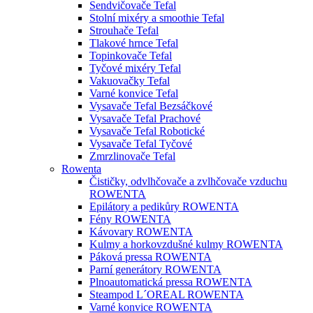
Sendvičovače Tefal
Stolní mixéry a smoothie Tefal
Strouhače Tefal
Tlakové hrnce Tefal
Topinkovače Tefal
Tyčové mixéry Tefal
Vakuovačky Tefal
Varné konvice Tefal
Vysavače Tefal Bezsáčkové
Vysavače Tefal Prachové
Vysavače Tefal Robotické
Vysavače Tefal Tyčové
Zmrzlinovače Tefal
Rowenta
Čističky, odvlhčovače a zvlhčovače vzduchu
ROWENTA
Epilátory a pedikůry ROWENTA
Fény ROWENTA
Kávovary ROWENTA
Kulmy a horkovzdušné kulmy ROWENTA
Páková pressa ROWENTA
Parní generátory ROWENTA
Plnoautomatická pressa ROWENTA
Steampod L´OREAL ROWENTA
Varné konvice ROWENTA