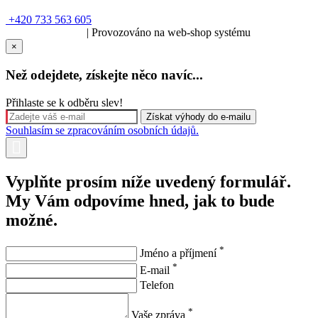
+420 733 563 605
SOLARIS.media
| Provozováno na web-shop systému
×
Než odejdete, získejte něco navíc...
Přihlaste se k odběru slev!
Souhlasím se zpracováním osobních údajů.
Vyplňte prosím níže uvedený formulář.
My Vám odpovíme hned, jak to bude
možné.
*
Jméno a příjmení
*
E-mail
Telefon
*
Vaše zpráva