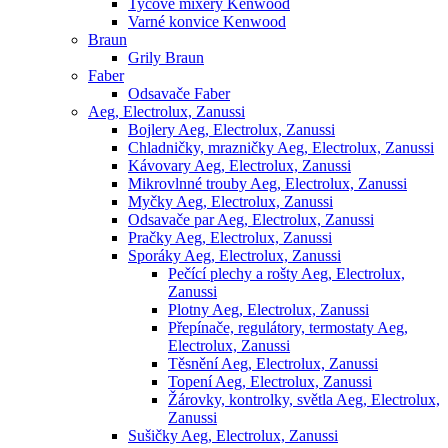
Tyčové mixéry Kenwood
Varné konvice Kenwood
Braun
Grily Braun
Faber
Odsavače Faber
Aeg, Electrolux, Zanussi
Bojlery Aeg, Electrolux, Zanussi
Chladničky, mrazničky Aeg, Electrolux, Zanussi
Kávovary Aeg, Electrolux, Zanussi
Mikrovlnné trouby Aeg, Electrolux, Zanussi
Myčky Aeg, Electrolux, Zanussi
Odsavače par Aeg, Electrolux, Zanussi
Pračky Aeg, Electrolux, Zanussi
Sporáky Aeg, Electrolux, Zanussi
Pečící plechy a rošty Aeg, Electrolux,
Zanussi
Plotny Aeg, Electrolux, Zanussi
Přepínače, regulátory, termostaty Aeg,
Electrolux, Zanussi
Těsnění Aeg, Electrolux, Zanussi
Topení Aeg, Electrolux, Zanussi
Žárovky, kontrolky, světla Aeg, Electrolux,
Zanussi
Sušičky Aeg, Electrolux, Zanussi