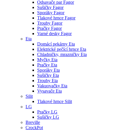
Odsavače par Fagor
Sušičky Fagor
Sporáky Fagor
Tlakové hrnce Fagor
Trouby Fagor
Pračky Fagor
Varné desky Fagor
Eta
Domácí pekárny Eta
Elektrické pečící hrnce Eta
Chladničky, mrazničky Eta
Myčky Eta
Pračky Eta
Sporáky Eta
Sušičky Eta
Trouby Eta
Vakuovačky Eta
Vysavače Eta
Silit
Tlakové hrnce Silit
LG
Pračky LG
Sušičky LG
Breville
CrockPot